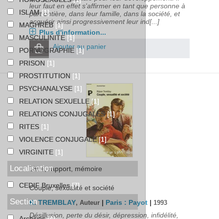
leur faut en effet s'affirmer en tant que personne à
ISLAM
[1]
part entière, dans leur famille, dans la société, et
acquérir ainsi progressivement leur ind[...]
MAGHREB
[1]
Plus d'information...
MASCULINITE
[1]
Ajouter au panier
PORNOGRAPHIE
[1]
PRISON
[1]
PROSTITUTION
[1]
PSYCHANALYSE
[1]
RELATION SEXUELLE
[1]
RELATIONS CONJUGALES
[1]
RITES
[1]
VIOLENCE CONJUGALE
[1]
VIRGINITE
[1]
Localisation
Livre, rapport, mémoire
CEDIF Bruxelles
[7]
Couple, sexualité et société
Section
R. TREMBLAY
|
Paris : Payot
|
, Auteur
1993
Désillusion, perte du désir, dépression, infidélité,
Archives
[4]