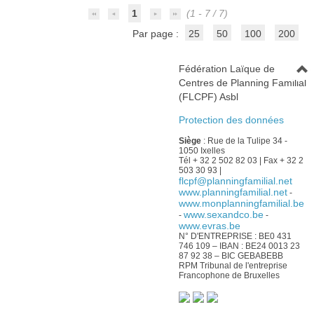
1
(1 - 7 / 7)
Par page :
25
50
100
200
Fédération Laïque de
Centres de Planning Familial
(FLCPF) Asbl
Protection des données
Siège
: Rue de la Tulipe 34 -
1050 Ixelles
Tél + 32 2 502 82 03 | Fax + 32 2
503 30 93 |
flcpf@planningfamilial.net
www.planningfamilial.net
-
www.monplanningfamilial.be
www.sexandco.be
-
-
www.evras.be
N° D'ENTREPRISE : BE0 431
746 109 – IBAN : BE24 0013 23
87 92 38 – BIC GEBABEBB
RPM Tribunal de l'entreprise
Francophone de Bruxelles