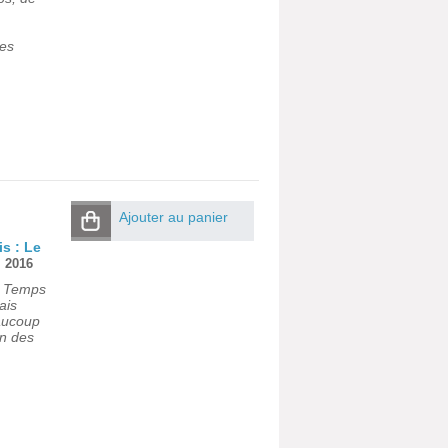
les
Ajouter au panier
is : Le
|
2016
e. Temps
ais
aucoup
on des