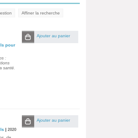
estion
Affiner la recherche
Ajouter au panier
ls pour
ps :
ntions
a santé.
Ajouter au panier
ls
|
2020
ps, de