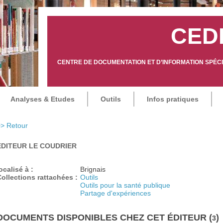
CED
CENTRE DE DOCUMENTATION ET D’INFORMATION SPÉCIA
Analyses & Etudes
Outils
Infos pratiques
> Retour
ÉDITEUR LE COUDRIER
ocalisé à :
Brignais
ollections rattachées :
Outils
Outils pour la santé publique
Partage d'expériences
DOCUMENTS DISPONIBLES CHEZ CET ÉDITEUR (
)
3