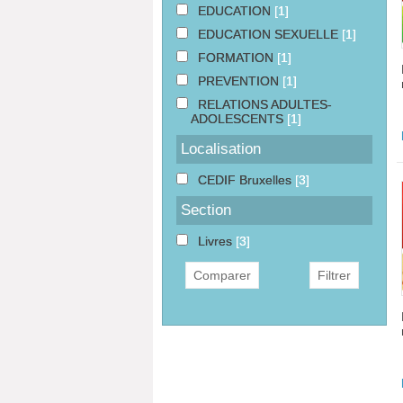
EDUCATION
[1]
EDUCATION SEXUELLE
[1]
FORMATION
[1]
PREVENTION
[1]
RELATIONS ADULTES-
ADOLESCENTS
[1]
Localisation
CEDIF Bruxelles
[3]
Section
Livres
[3]