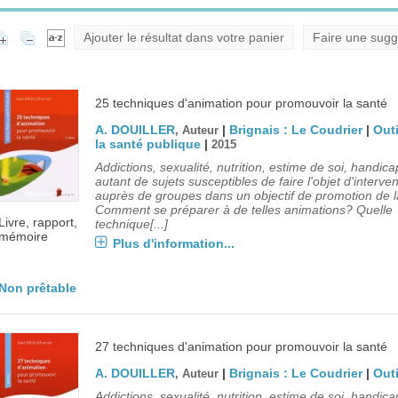
Ajouter le résultat dans votre panier
Faire une sugg
25 techniques d'animation pour promouvoir la santé
A. DOUILLER
|
Brignais : Le Coudrier
|
Outi
, Auteur
la santé publique
|
2015
Addictions, sexualité, nutrition, estime de soi, handica
autant de sujets susceptibles de faire l'objet d'interve
auprès de groupes dans un objectif de promotion de l
Comment se préparer à de telles animations? Quelle
Livre, rapport,
technique[...]
mémoire
Plus d'information...
Non prêtable
27 techniques d'animation pour promouvoir la santé
A. DOUILLER
|
Brignais : Le Coudrier
|
Outi
, Auteur
Addictions, sexualité, nutrition, estime de soi, handica