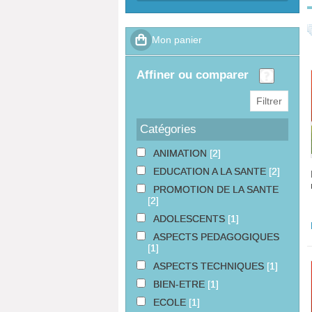
affiner ou comparer
Catégories
ANIMATION
[2]
EDUCATION A LA SANTE
[2]
PROMOTION DE LA SANTE
[2]
ADOLESCENTS
[1]
ASPECTS PEDAGOGIQUES
[1]
ASPECTS TECHNIQUES
[1]
BIEN-ETRE
[1]
ECOLE
[1]