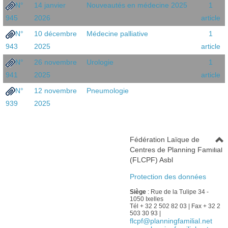
N°
14 janvier
Nouveautés en médecine 2025
1
945
2026
article
N°
10 décembre
Médecine palliative
1
943
2025
article
N°
26 novembre
Urologie
1
941
2025
article
N°
12 novembre
Pneumologie
939
2025
Fédération Laïque de
Centres de Planning Familial
(FLCPF) Asbl
Protection des données
Siège
: Rue de la Tulipe 34 -
1050 Ixelles
Tél + 32 2 502 82 03 | Fax + 32 2
503 30 93 |
flcpf@planningfamilial.net