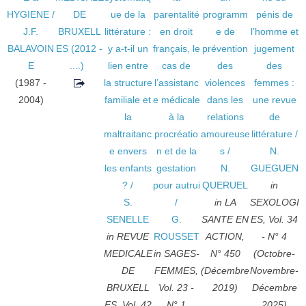
HYGIENE
/
DE
ue de la
parentalité
programm
pénis de
J.F.
BRUXELL
littérature :
en droit
e de
l’homme et
BALAVOIN
ES
(2012 -
y a-t-il un
français, le
prévention
jugement
E
....)
lien entre
cas de
des
des
(1987 -
la structure
l’assistanc
violences
femmes :
2004)
familiale et
e médicale
dans les
une revue
la
à la
relations
de
maltraitanc
procréatio
amoureuse
littérature
/
e envers
n et de la
s
/
N.
les enfants
gestation
N.
GUEGUEN
?
/
pour autrui
QUERUEL
in
S.
/
in LA
SEXOLOGI
SENELLE
G.
SANTE EN
ES, Vol. 34
in REVUE
ROUSSET
ACTION,
- N° 4
MEDICALE
in SAGES-
N° 450
(Octobre-
DE
FEMMES,
(Décembre
Novembre-
BRUXELL
Vol. 23 -
2019)
Décembre
ES, Vol. 42
N° 1
2025)