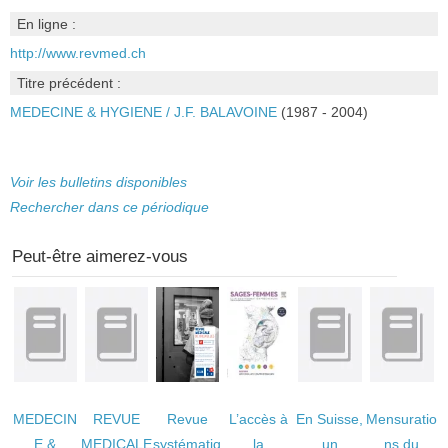
En ligne :
http://www.revmed.ch
Titre précédent :
MEDECINE & HYGIENE
/
J.F. BALAVOINE
(1987 - 2004)
Voir les bulletins disponibles
Rechercher dans ce périodique
Peut-être aimerez-vous
MEDECIN
REVUE
Revue
L’accès à
En Suisse,
Mensuratio
E &
MEDICALE
systématiq
la
un
ns du