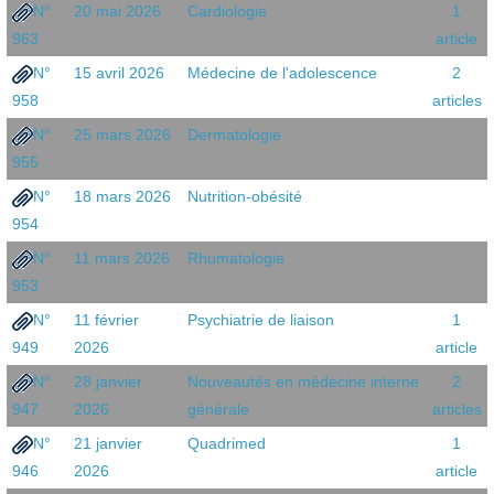
N°
20 mai 2026
Cardiologie
1
963
article
N°
15 avril 2026
Médecine de l'adolescence
2
958
articles
N°
25 mars 2026
Dermatologie
955
N°
18 mars 2026
Nutrition-obésité
954
N°
11 mars 2026
Rhumatologie
953
N°
11 février
Psychiatrie de liaison
1
949
2026
article
N°
28 janvier
Nouveautés en médecine interne
2
947
2026
générale
articles
N°
21 janvier
Quadrimed
1
946
2026
article