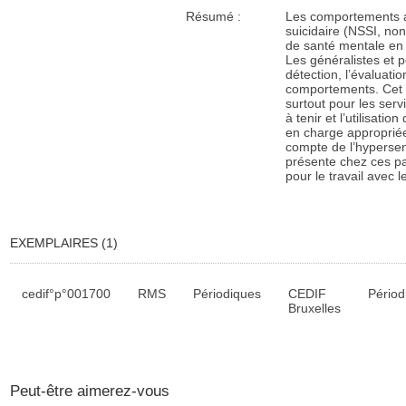
Résumé :
Les comportements 
suicidaire (NSSI, non
de santé ­mentale en
Les généralistes et p
détection, l’évaluati
comportements. Cet 
surtout pour les serv
à tenir et l’utilisati
en charge appropriée
compte de l’hypersens
présente chez ces pat
pour le travail avec l
EXEMPLAIRES (1)
Liste des exemplaires
cedif°p°001700
RMS
Périodiques
CEDIF
Périod
Bruxelles
Peut-être aimerez-vous