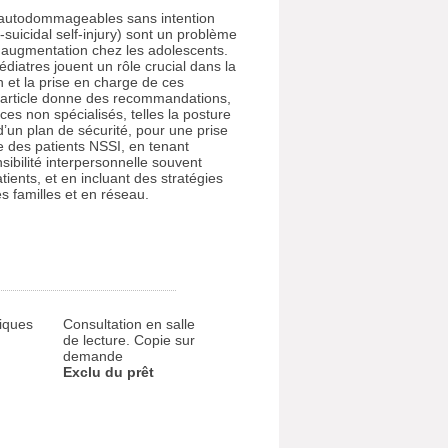
autodommageables sans intention
-suicidal self-injury) sont un problème
 augmentation chez les adolescents.
édiatres jouent un rôle crucial dans la
on et la prise en charge de ces
article donne des recommandations,
ices non spécialisés, telles la posture
on d’un plan de sécurité, pour une prise
 des patients NSSI, en tenant
ibilité interpersonnelle souvent
ients, et en incluant des stratégies
es familles et en réseau.
iques
Consultation en salle
de lecture. Copie sur
demande
Exclu du prêt