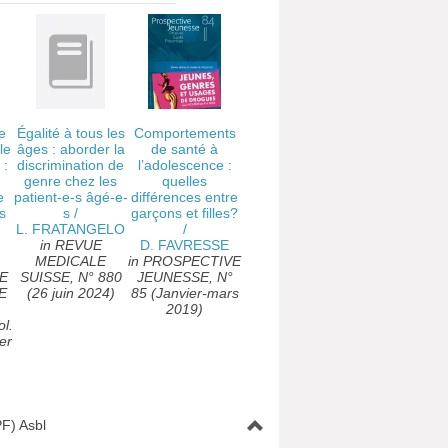
e
Égalité à tous les
Comportements
le
âges : aborder la
de santé à
 :
discrimination de
l’adolescence :
genre chez les
quelles
e
patient-e-s âgé-e-
différences entre
s
s
/
garçons et filles?
L. FRATANGELO
/
in REVUE
D. FAVRESSE
MEDICALE
in PROSPECTIVE
E
SUISSE, N° 880
JEUNESSE, N°
E
(26 juin 2024)
85 (Janvier-mars
2019)
l.
er
F) Asbl