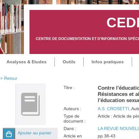
CED
CENTRE DE DOCUMENTATION ET D’INFORMATION SPÉCIA
Analyses & Etudes
Outils
Infos pratiques
> Retour
Titre :
Contre l'éducati
Résistances et a
l'éducation sexue
Auteurs :
A.S. CROSETTI
, Aut
Type de
Article : Article de p
document :
Dans :
LA REVUE NOUVELLE
Ajouter au panier
Article en
pp.38-43