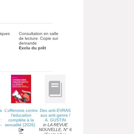
iques
Consultation en salle
de lecture. Copie sur
demande
Exclu du prêt
la
L’offensive contre
Des anti-EVRAS
l'éducation
aux anti-genre
/
:
complète à la
A. GUSTIN
-
sexualité
(2026)
in LA REVUE
NOUVELLE, N° 6