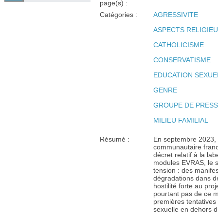
page(s) :
Catégories :
AGRESSIVITE
ASPECTS RELIGIE
CATHOLICISME
CONSERVATISME
EDUCATION SEXUE
GENRE
GROUPE DE PRESS
MILIEU FAMILIAL
Résumé :
En septembre 2023, 
communautaire franco
décret relatif à la la
modules EVRAS, le s
tension : des manifes
dégradations dans de
hostilité forte au pro
pourtant pas de ce 
premières tentative
sexuelle en dehors du