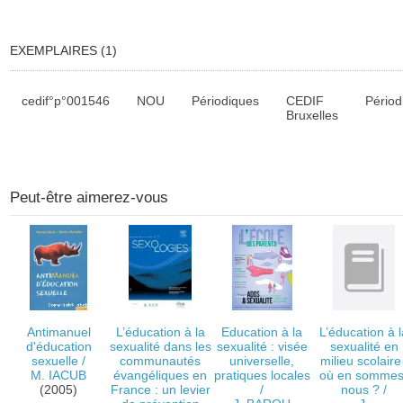
EXEMPLAIRES (1)
Liste des exemplaires
cedif°p°001546
NOU
Périodiques
CEDIF
Périod
Bruxelles
Peut-être aimerez-vous
Antimanuel
L’éducation à la
Education à la
L’éducation à 
d'éducation
sexualité dans les
sexualité : visée
sexualité en
sexuelle
/
communautés
universelle,
milieu scolaire 
M. IACUB
évangéliques en
pratiques locales
où en sommes
(2005)
France : un levier
/
nous ?
/