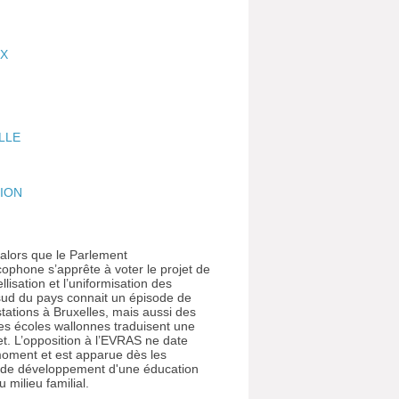
UX
LLE
ION
alors que le Parlement
phone s’apprête à voter le projet de
bellisation et l’uniformisation des
ud du pays connait un épisode de
tations à Bruxelles, mais aussi des
s écoles wallonnes traduisent une
jet. L’opposition à l’EVRAS ne date
moment et est apparue dès les
s de développement d'une éducation
 milieu familial.