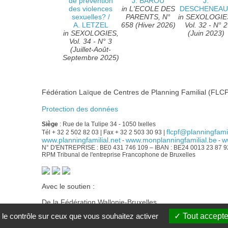
de prévention
J. BAROU
J.
des violences
in L'ECOLE DES
DESCHENEAU
sexuelles?
/
PARENTS, N°
in SEXOLOGIE
A. LETZEL
658 (Hiver 2026)
Vol. 32 - N° 2
in SEXOLOGIES,
(Juin 2023)
Vol. 34 - N° 3
(Juillet-Août-
Septembre 2025)
Fédération Laïque de Centres de Planning Familial (FLCP
Protection des données
Siège
: Rue de la Tulipe 34 - 1050 Ixelles
flcpf@planningfamil
Tél + 32 2 502 82 03 | Fax + 32 2 503 30 93 |
www.planningfamilial.net
www.monplanningfamilial.be
w
-
-
N° D'ENTREPRISE : BE0 431 746 109 – IBAN : BE24 0013 23 87 
RPM Tribunal de l'entreprise Francophone de Bruxelles
Avec le soutien :
De la Fédération Wallonie-Bruxelles
Du Service public francophone bruxellois Commission co
 le contrôle sur ceux que vous souhaitez activer
Tout accepte
De la Wallonie