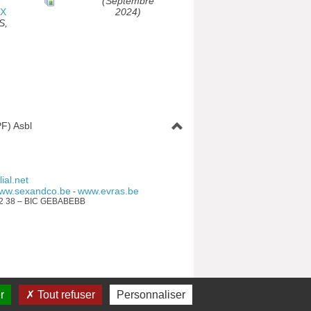
(Septembre
X
2024)
S,
F) Asbl
ial.net
ww.sexandco.be
www.evras.be
-
92 38 – BIC GEBABEBB
mmunautaire française
r
Tout refuser
Personnaliser