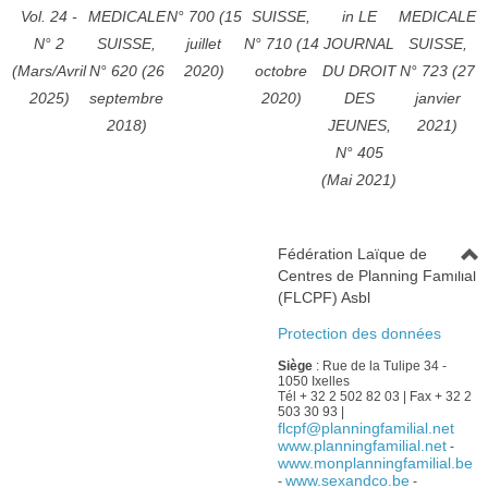
Vol. 24 -
MEDICALE
N° 700 (15
SUISSE,
in LE
MEDICALE
N° 2
SUISSE,
juillet
N° 710 (14
JOURNAL
SUISSE,
(Mars/Avril
N° 620 (26
2020)
octobre
DU DROIT
N° 723 (27
2025)
septembre
2020)
DES
janvier
2018)
JEUNES,
2021)
N° 405
(Mai 2021)
Fédération Laïque de
Centres de Planning Familial
(FLCPF) Asbl
Protection des données
Siège
: Rue de la Tulipe 34 -
1050 Ixelles
Tél + 32 2 502 82 03 | Fax + 32 2
503 30 93 |
flcpf@planningfamilial.net
www.planningfamilial.net
-
www.monplanningfamilial.be
www.sexandco.be
-
-