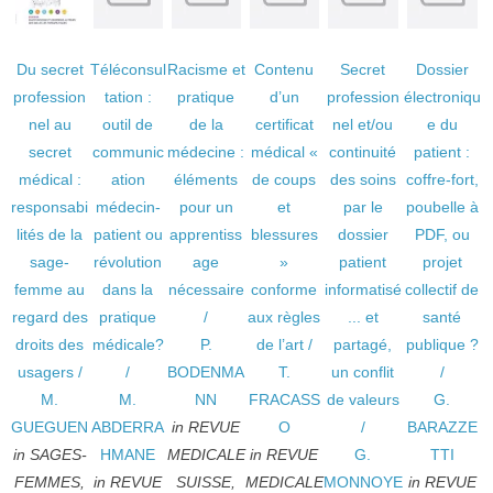
Du secret
Téléconsul
Racisme et
Contenu
Secret
Dossier
profession
tation :
pratique
d’un
profession
électroniqu
nel au
outil de
de la
certificat
nel et/ou
e du
secret
communic
médecine :
médical «
continuité
patient :
médical :
ation
éléments
de coups
des soins
coffre-fort,
responsabi
médecin-
pour un
et
par le
poubelle à
lités de la
patient ou
apprentiss
blessures
dossier
PDF, ou
sage-
révolution
age
»
patient
projet
femme au
dans la
nécessaire
conforme
informatisé
collectif de
regard des
pratique
/
aux règles
... et
santé
droits des
médicale?
P.
de l’art
/
partagé,
publique ?
usagers
/
/
BODENMA
T.
un conflit
/
M.
M.
NN
FRACASS
de valeurs
G.
GUEGUEN
ABDERRA
in REVUE
O
/
BARAZZE
in SAGES-
HMANE
MEDICALE
in REVUE
G.
TTI
FEMMES,
in REVUE
SUISSE,
MEDICALE
MONNOYE
in REVUE