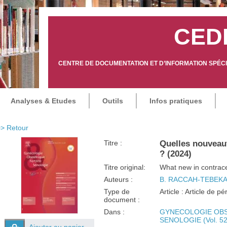
CED
CENTRE DE DOCUMENTATION ET D’INFORMATION SPÉCIA
Analyses & Etudes
Outils
Infos pratiques
> Retour
Titre :
Quelles nouveau
? (2024)
Titre original:
What new in contrac
Auteurs :
B. RACCAH-TEBEK
Type de
Article : Article de p
document :
Dans :
GYNECOLOGIE OBS
SENOLOGIE (Vol. 52 