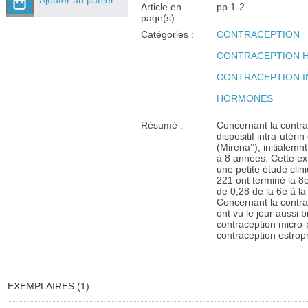
Ajouter au panier
Article en
pp.1-2
page(s) :
Catégories :
CONTRACEPTION
CONTRACEPTION 
CONTRACEPTION I
HORMONES
Résumé :
Concernant la contrace
dispositif intra-utér
(Mirena°), initialemn
à 8 années. Cette ext
une petite étude cl
221 ont terminé la 8
de 0,28 de la 6e à l
Concernant la contra
ont vu le jour aussi b
contraception micro-
contraception estrop
EXEMPLAIRES (1)