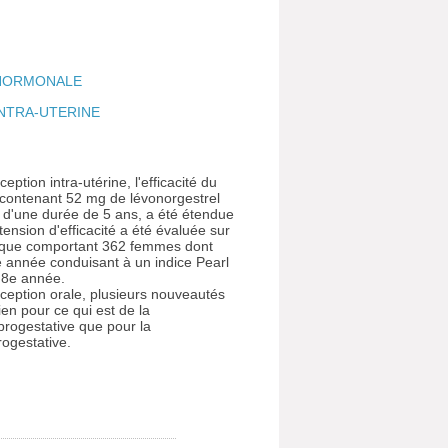
HORMONALE
NTRA-UTERINE
ption intra-utérine, l'efficacité du
in contenant 52 mg de lévonorgestrel
t d'une durée de 5 ans, a été étendue
ension d'efficacité a été évaluée sur
inique comportant 362 femmes dont
e année conduisant à un indice Pearl
a 8e année.
ception orale, plusieurs nouveautés
ien pour ce qui est de la
progestative que pour la
rogestative.