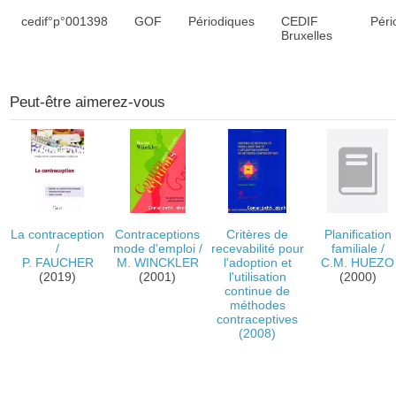
Liste des exemplaires
cedif°p°001398
GOF
Périodiques
CEDIF
Péri
Bruxelles
Peut-être aimerez-vous
La contraception
Contraceptions
Critères de
Planification
/
mode d'emploi
/
recevabilité pour
familiale
/
P. FAUCHER
M. WINCKLER
l'adoption et
C.M. HUEZO
(2019)
(2001)
l'utilisation
(2000)
continue de
méthodes
contraceptives
(2008)