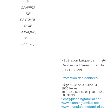
in
CAHIERS
DE
PSYCHOL
OGIE
CLINIQUE,
N° 59
(2022/2)
Fédération Laïque de
Centres de Planning Familial
(FLCPF) Asbl
Protection des données
Siège
: Rue de la Tulipe 34 -
1050 Ixelles
Tél + 32 2 502 82 03 | Fax + 32 2
503 30 93 |
flcpf@planningfamilial.net
www.planningfamilial.net
-
www.monplanningfamilial.be