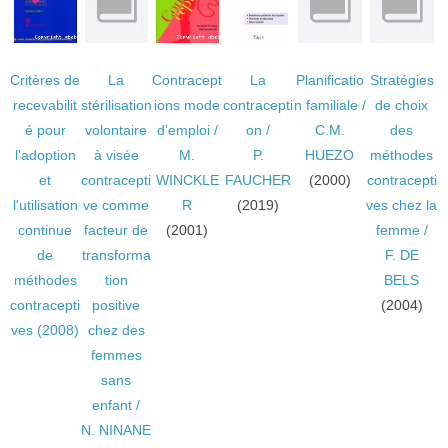
Critères de
La
Contracept
La
Planificatio
Stratégies
recevabilit
stérilisation
ions mode
contracepti
n familiale
/
de choix
é pour
volontaire
d'emploi
/
on
/
C.M.
des
l'adoption
à visée
M.
P.
HUEZO
méthodes
et
contracepti
WINCKLE
FAUCHER
(2000)
contracepti
l'utilisation
ve comme
R
(2019)
ves chez la
continue
facteur de
(2001)
femme
/
de
transforma
F. DE
méthodes
tion
BELS
contracepti
positive
(2004)
ves
(2008)
chez des
femmes
sans
enfant
/
N. NINANE