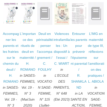
Accompag
L'importan
Deuil en
Violences
Entourer
L’IMG en
ner les
ce des
périnatalité
intrafamilia
les parents
maternité
parents et
rituels de
: penser
les : Un
pour
de type III,
les fratries
deuil en
l'accompa
dispositif à
prévenir
réflexions
sur le
maternité
/
gnement
/
l’essai
/
l’épuiseme
sur
chemin du
H.
C.
C. WIART
nt parental
l’améliorati
deuil
/
ROMANO
FOULHY
in
/
on des
H.
in SAGES-
in
L'ECOLE
R.
pratiques
/
ROMANO
FEMMES,
VOCATIO
DES
SHANKLA
L. ABIOLA
in SAGES-
Vol. 19 -
N SAGE-
PARENTS,
ND
in
FEMMES,
N° 3
FEMME,
N° 648
in LA
VOCATION
Vol. 19 -
(Mai/Juin
N° 115
(Eté 2023)
SANTE EN
SAGE-
N° 3
2020)
(Juillet-
ACTION,
FEMME,