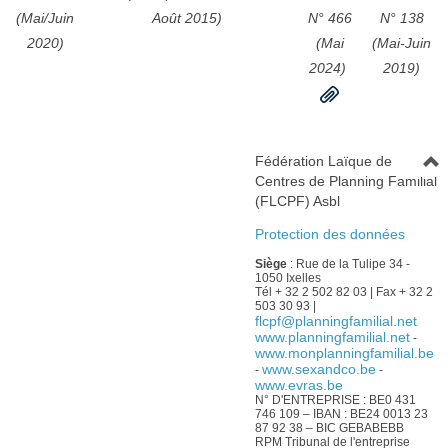
(Mai/Juin
Août 2015)
N° 466
N° 138
2020)
(Mai
(Mai-Juin
2024)
2019)
Fédération Laïque de
Centres de Planning Familial
(FLCPF) Asbl
Protection des données
Siège
: Rue de la Tulipe 34 -
1050 Ixelles
Tél + 32 2 502 82 03 | Fax + 32 2
503 30 93 |
flcpf@planningfamilial.net
www.planningfamilial.net
-
www.monplanningfamilial.be
www.sexandco.be
-
-
www.evras.be
N° D'ENTREPRISE : BE0 431
746 109 – IBAN : BE24 0013 23
87 92 38 – BIC GEBABEBB
RPM Tribunal de l'entreprise