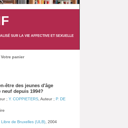
IF
LISÉ SUR LA VIE AFFECTIVE ET SEXUELLE
Votre panier
en-être des jeunes d'âge
e neuf depuis 1994?
eur ;
Y. COPPIETERS
, Auteur ;
P. DE
ire
é Libre de Bruxelles (ULB)
, 2004