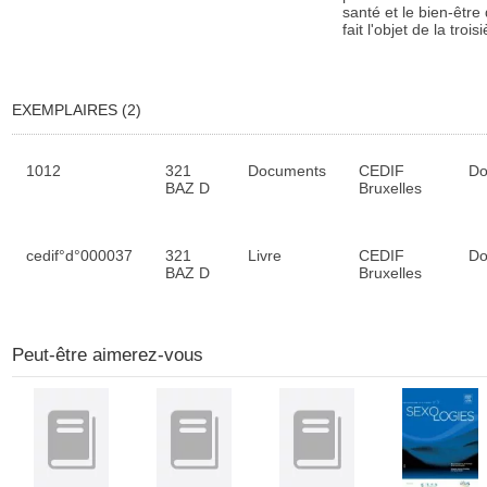
santé et le bien-êtr
fait l'objet de la troi
EXEMPLAIRES (2)
Liste des exemplaires
1012
321
Documents
CEDIF
Do
BAZ D
Bruxelles
cedif°d°000037
321
Livre
CEDIF
Do
BAZ D
Bruxelles
Peut-être aimerez-vous