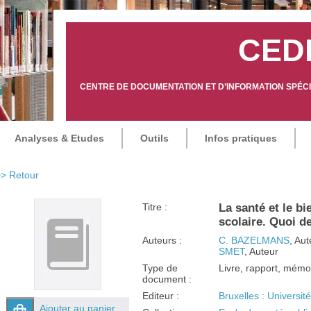
CED
CENTRE DE DOCUMENTATION ET D’INFORMATION SPÉCIA
Analyses & Etudes
Outils
Infos pratiques
> Retour
Titre :
La santé et le bi
scolaire. Quoi d
Auteurs :
C. BAZELMANS
, Aut
SMET
, Auteur
Type de
Livre, rapport, mémo
document :
Editeur :
Bruxelles : Universit
Ajouter au panier