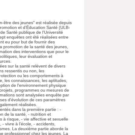
n-être des jeunes" est réalisée depuis
Promotion et d’Éducation Santé (ULB-
e Santé publique de l'Université
ept enquêtes ont été réalisées entre
nt eu pour but de fournir des
la promotion de la santé des jeunes,
mation des interventions que pour le
litiques, leur évaluation et
ources.
es sur la santé relèvent de divers
ns ressentis ou non, les
otection ou les comportements à
e, les connaissances, les aptitudes,
ception de l'environnement physique
s projets, programmes ou mesures de
rmations sont analysées enquête par
ses d'évolution de ces paramètres
galement réalisées.
entés dans la première partie : -
n de la santé, - nutrition et
 à risque, - vie affective et sexuelle
 - vivre à l'école, - accidents,
ismes. La deuxième partie aborde la
me professionnel chez les jeunes. La