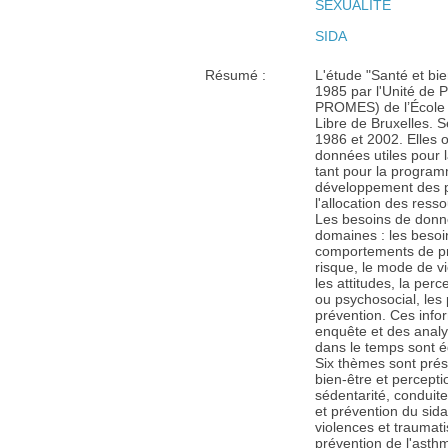
SEXUALITE
SIDA
Résumé :
L'étude "Santé et bie
1985 par l'Unité de 
PROMES) de l’École d
Libre de Bruxelles. S
1986 et 2002. Elles o
données utiles pour 
tant pour la program
développement des po
l'allocation des ress
Les besoins de donné
domaines : les besoi
comportements de pr
risque, le mode de vi
les attitudes, la per
ou psychosocial, le
prévention. Ces info
enquête et des analy
dans le temps sont é
Six thèmes sont prés
bien-être et perceptio
sédentarité, conduites
et prévention du sida,
violences et traumat
prévention de l'asth