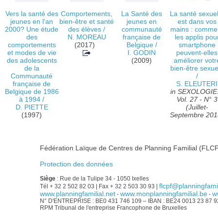
Vers la santé des
Comportements,
La Santé des
La santé sexuel
jeunes en l'an
bien-être et santé
jeunes en
est dans vos
2000? Une étude
des élèves
/
communauté
mains : comme
des
N. MOREAU
française de
les applis pou
comportements
(2017)
Belgique
/
smartphone
et modes de vie
I. GODIN
peuvent-elles
des adolescents
(2009)
améliorer votr
de la
bien-être sexue
Communauté
/
française de
S. ELEUTERI
Belgique de 1986
in SEXOLOGIE
à 1994
/
Vol. 27 - N° 3
D. PIETTE
(Juillet-
(1997)
Septembre 201
Fédération Laïque de Centres de Planning Familial (FLCP
Protection des données
Siège
: Rue de la Tulipe 34 - 1050 Ixelles
flcpf@planningfamil
Tél + 32 2 502 82 03 | Fax + 32 2 503 30 93 |
www.planningfamilial.net
www.monplanningfamilial.be
w
-
-
N° D'ENTREPRISE : BE0 431 746 109 – IBAN : BE24 0013 23 87 
RPM Tribunal de l'entreprise Francophone de Bruxelles