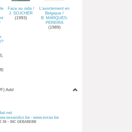
le
Face au sida
/
L'avortement en
J. SOJCHER
Belgique
/
nt
(1993)
B. MARQUES-
r
PEREIRA
(1989)
e
l?
S,
8)
F) Asbl
ial.net
ww.sexandco.be
www.evras.be
-
92 38 – BIC GEBABEBB