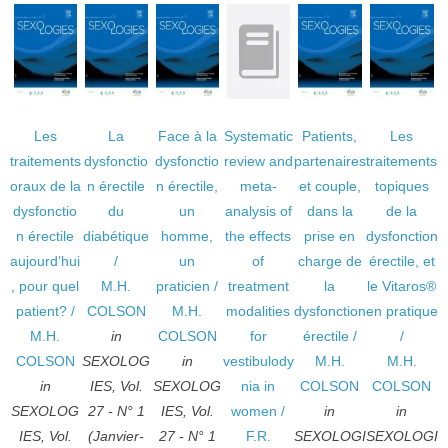
Les
La
Face à la
Systematic
Patients,
Les
traitements
dysfonctio
dysfonctio
review and
partenaires
traitements
oraux de la
n érectile
n érectile,
meta-
et couple,
topiques
dysfonctio
du
un
analysis of
dans la
de la
n érectile
diabétique
homme,
the effects
prise en
dysfonction
aujourd’hui
/
un
of
charge de
érectile, et
, pour quel
M.H.
praticien
/
treatment
la
le Vitaros®
patient?
/
COLSON
M.H.
modalities
dysfonction
en pratique
M.H.
in
COLSON
for
érectile
/
/
COLSON
SEXOLOG
in
vestibulody
M.H.
M.H.
in
IES, Vol.
SEXOLOG
nia in
COLSON
COLSON
SEXOLOG
27 - N° 1
IES, Vol.
women
/
in
in
IES, Vol.
(Janvier-
27 - N° 1
F.R.
SEXOLOGI
SEXOLOGI