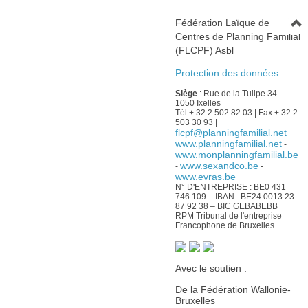
Fédération Laïque de
Centres de Planning Familial
(FLCPF) Asbl
Protection des données
Siège
: Rue de la Tulipe 34 -
1050 Ixelles
Tél + 32 2 502 82 03 | Fax + 32 2
503 30 93 |
flcpf@planningfamilial.net
www.planningfamilial.net
-
www.monplanningfamilial.be
www.sexandco.be
-
-
www.evras.be
N° D'ENTREPRISE : BE0 431
746 109 – IBAN : BE24 0013 23
87 92 38 – BIC GEBABEBB
RPM Tribunal de l'entreprise
Francophone de Bruxelles
Avec le soutien :
De la Fédération Wallonie-
Bruxelles