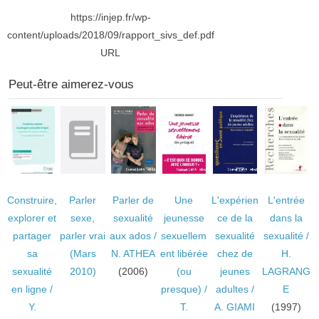
https://injep.fr/wp-
content/uploads/2018/09/rapport_sivs_def.pdf
URL
Peut-être aimerez-vous
Construire,
Parler
Parler de
Une
L'expérien
L'entrée
explorer et
sexe,
sexualité
jeunesse
ce de la
dans la
partager
parler vrai
aux ados
/
sexuellem
sexualité
sexualité
/
sa
(Mars
N. ATHEA
ent libérée
chez de
H.
sexualité
2010)
(2006)
(ou
jeunes
LAGRANG
en ligne
/
presque)
/
adultes
/
E
Y.
T.
A. GIAMI
(1997)