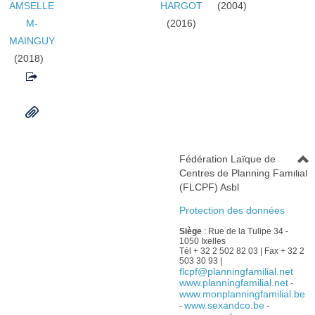
AMSELLE
HARGOT
(2004)
M-
(2016)
MAINGUY
(2018)
Fédération Laïque de
Centres de Planning Familial
(FLCPF) Asbl
Protection des données
Siège
: Rue de la Tulipe 34 -
1050 Ixelles
Tél + 32 2 502 82 03 | Fax + 32 2
503 30 93 |
flcpf@planningfamilial.net
www.planningfamilial.net
-
www.monplanningfamilial.be
www.sexandco.be
-
-