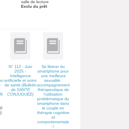
salle de lecture
Exclu du prêt
N° 112 - Juin
Se libérer du
a
2025 -
smartphone pour
Intelligence
une meilleure
un
artificielle et soins
sexualité :
e
de santé
(Bulletin
accompagnement
de SANTE
thérapeutique de
NN
CONJUGUEE)
l’utilisation
problématique du
smartphone dans
00
le couple en
)
thérapie cognitive
et
comportementale
/