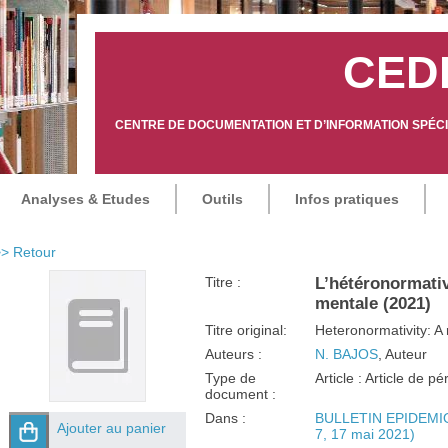
CED
CENTRE DE DOCUMENTATION ET D’INFORMATION SPÉCIA
Analyses & Etudes
Outils
Infos pratiques
> Retour
Titre :
L’hétéronormativ
mentale (2021)
Titre original:
Heteronormativity: A 
Auteurs :
N. BAJOS
, Auteur
Type de
Article : Article de p
document :
Dans :
BULLETIN EPIDEMI
Ajouter au panier
7, 17 mai 2021)