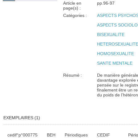
Article en
pp.96-97
page(s) :
Catégories :
ASPECTS PSYCHO
ASPECTS SOCIOLO
BISEXUALITE
HETEROSEXUALIT
HOMOSEXUALITE
SANTE MENTALE
Résumé :
De manière générale,
davantage explorée e
pensée sur le registr
finalement être un r
du poids de l’hétéron
EXEMPLAIRES (1)
Liste des exemplaires
cedif°p°000775
BEH
Périodiques
CEDIF
Péri