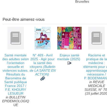
Bruxelles
Peut-être aimerez-vous
Santé mentale
N° 469 - Avril
Enjeux santé
Racisme et
des adultes selon
2025 - Agir pour
mentale
(2025)
pratique de l
l'orientation
la santé des
médecine :
sexuelle et
citoyens
(Bulletin
éléments pour 
violences subies.
de LA SANTE EN
apprentissag
Résultats du
ACTION)
nécessaire
/
Baromètre de
P. BODENMA
Santé publique
in REVUE
France 2017
/
MEDICALE
F.E. KHOURY
SUISSE, N° 7
LESUEUR
(15 juillet 2020
in BULLETIN
EPIDEMIOLOGIQ
UE