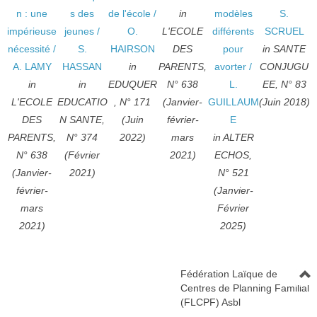
n : une
s des
de l'école
/
in
modèles
S.
impérieuse
jeunes
/
O.
L'ECOLE
différents
SCRUEL
nécessité
/
S.
HAIRSON
DES
pour
in SANTE
A. LAMY
HASSAN
in
PARENTS,
avorter
/
CONJUGU
in
in
EDUQUER
N° 638
L.
EE, N° 83
L'ECOLE
EDUCATIO
, N° 171
(Janvier-
GUILLAUM
(Juin 2018)
DES
N SANTE,
(Juin
février-
E
PARENTS,
N° 374
2022)
mars
in ALTER
N° 638
(Février
2021)
ECHOS,
(Janvier-
2021)
N° 521
février-
(Janvier-
mars
Février
2021)
2025)
Fédération Laïque de
Centres de Planning Familial
(FLCPF) Asbl