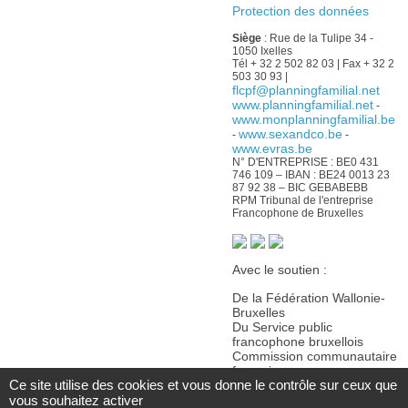
Protection des données
Siège
: Rue de la Tulipe 34 -
1050 Ixelles
Tél + 32 2 502 82 03 | Fax + 32 2
503 30 93 |
flcpf@planningfamilial.net
www.planningfamilial.net
-
www.monplanningfamilial.be
www.sexandco.be
-
-
www.evras.be
N° D'ENTREPRISE : BE0 431
746 109 – IBAN : BE24 0013 23
87 92 38 – BIC GEBABEBB
RPM Tribunal de l'entreprise
Francophone de Bruxelles
Avec le soutien :
De la Fédération Wallonie-
Bruxelles
Du Service public
francophone bruxellois
Commission communautaire
française
Ce site utilise des cookies et vous donne le contrôle sur ceux que
De la Wallonie
vous souhaitez activer