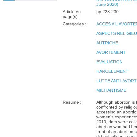
June 2020)
Article en
pp.228-230
page(s) :
Catégories :
ACCES A L'AVORT
ASPECTS RELIGIE
AUTRICHE
AVORTEMENT
EVALUATION
HARCELEMENT
LUTTE ANTI-AVOR
MILITANTISME
Résumé :
Although abortion is 
confronted by religi
accessing an abortio
women's experiences 
2010, data were col
abortion who had be
front of an abortion 
did not influence or