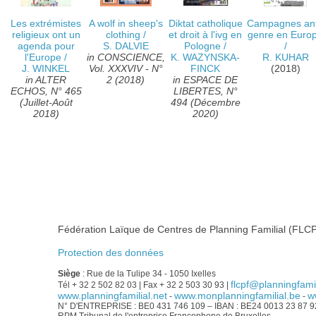
Les extrémistes
A wolf in sheep's
Diktat catholique
Campagnes ant
religieux ont un
clothing
/
et droit à l'ivg en
genre en Euro
agenda pour
S. DALVIE
Pologne
/
/
l'Europe
/
in CONSCIENCE,
K. WAZYNSKA-
R. KUHAR
J. WINKEL
Vol. XXXVIV - N°
FINCK
(2018)
in ALTER
2 (2018)
in ESPACE DE
ECHOS, N° 465
LIBERTES, N°
(Juillet-Août
494 (Décembre
2018)
2020)
Fédération Laïque de Centres de Planning Familial (FLCP
Protection des données
Siège
: Rue de la Tulipe 34 - 1050 Ixelles
flcpf@planningfamil
Tél + 32 2 502 82 03 | Fax + 32 2 503 30 93 |
www.planningfamilial.net
www.monplanningfamilial.be
w
-
-
N° D'ENTREPRISE : BE0 431 746 109 – IBAN : BE24 0013 23 87 