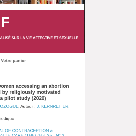
IF
LISÉ SUR LA VIE AFFECTIVE ET SEXUELLE
Votre panier
women accessing an abortion
d by religiously motivated
a pilot study (2020)
. OZOGUL
, Auteur ;
J. KERNREITER
,
ériodique
L OF CONTRACEPTION &
TH CARE (THE) (Vol. 25 - N° 3,