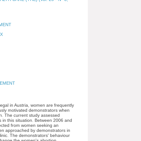
EMENT
UX
TEMENT
legal in Austria, women are frequently
ously motivated demonstrators when
n. The current study assessed
in this situation. Between 2006 and
lected from women seeking an
en approached by demonstrators in
clinic. The demonstrators' behaviour
 change the women's abortion