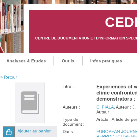
CED
CENTRE DE DOCUMENTATION ET D’INFORMATION SPÉCIA
Analyses & Etudes
Outils
Infos pratiques
> Retour
Titre :
Experiences of 
clinic confronte
demonstrators : 
Auteurs :
C. FIALA
, Auteur ;
J
Auteur
Type de
Article : Article de p
document :
Ajouter au panier
Dans :
EUROPEAN JOURNA
REPRODUCTIVE HEAL