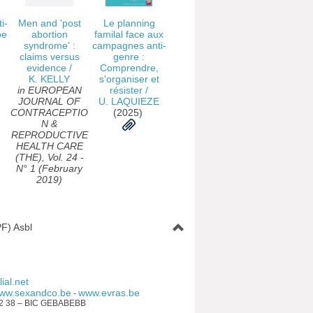
i-
Men and 'post
Le planning
pe
abortion
familal face aux
syndrome' :
campagnes anti-
claims versus
genre :
evidence
/
Comprendre,
K. KELLY
s'organiser et
in EUROPEAN
résister
/
JOURNAL OF
U. LAQUIEZE
CONTRACEPTIO
(2025)
N &
REPRODUCTIVE
HEALTH CARE
(THE), Vol. 24 -
N° 1 (February
2019)
F) Asbl
ial.net
ww.sexandco.be
www.evras.be
-
92 38 – BIC GEBABEBB