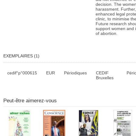
decision. The women 
harassment. Further,
enhanced legal prote
clinic, to minimise t
Future research sho
support women and im
of abortion.
EXEMPLAIRES (1)
Liste des exemplaires
cedif°p°000615
EUR
Périodiques
CEDIF
Péri
Bruxelles
Peut-être aimerez-vous