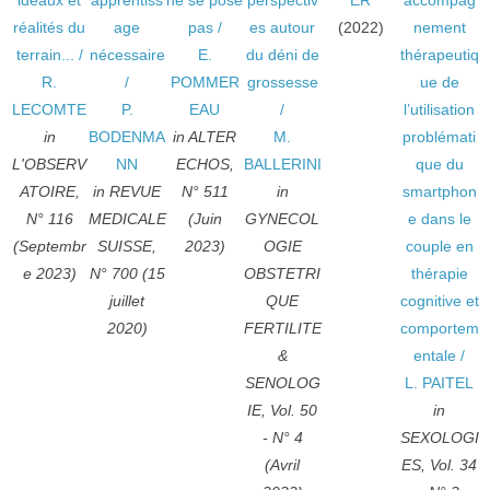
idéaux et
apprentiss
ne se pose
perspectiv
ER
accompag
réalités du
age
pas
/
es autour
(2022)
nement
terrain...
/
nécessaire
E.
du déni de
thérapeutiq
R.
/
POMMER
grossesse
ue de
LECOMTE
P.
EAU
/
l’utilisation
in
BODENMA
in ALTER
M.
problémati
L'OBSERV
NN
ECHOS,
BALLERINI
que du
ATOIRE,
in REVUE
N° 511
in
smartphon
N° 116
MEDICALE
(Juin
GYNECOL
e dans le
(Septembr
SUISSE,
2023)
OGIE
couple en
e 2023)
N° 700 (15
OBSTETRI
thérapie
juillet
QUE
cognitive et
2020)
FERTILITE
comportem
&
entale
/
SENOLOG
L. PAITEL
IE, Vol. 50
in
- N° 4
SEXOLOGI
(Avril
ES, Vol. 34