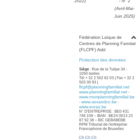
2022)
- N° 2
(Avril-Mai-
Juin 2025)
Fédération Laïque de
Centres de Planning Familial
(FLCPF) Asbl
Protection des données
Siège
: Rue de la Tulipe 34 -
1050 Ixelles
Tél + 32 2 502 82 03 | Fax + 32 2
503 30 93 |
flcpf@planningfamilial.net
www.planningfamilial.net
-
www.monplanningfamilial.be
www.sexandco.be
-
-
www.evras.be
N° D'ENTREPRISE : BE0 431
746 109 – IBAN : BE24 0013 23
87 92 38 – BIC GEBABEBB
RPM Tribunal de l'entreprise
Francophone de Bruxelles