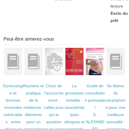
lecture
Exclu du
prêt
Peut-être aimerez-vous
Gynécologi
Racisme et
Choix de
La
Guide de
Se libérer
e et
pratique
l'accouche
grossesse
consultatio
du
femmes
de la
ment :
invisible :
n prénatale
smartphon
enceintes
médecine :
celles pour
caractéristi
/
e pour une
vulnérable
éléments
qui la
ques
S.
meilleure
s : entre
pour un
question
cliniques et
ALEXAND
sexualité :