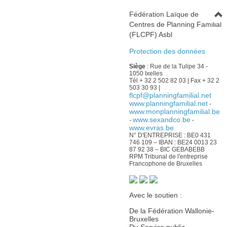
Fédération Laïque de
Centres de Planning Familial
(FLCPF) Asbl
Protection des données
Siège
: Rue de la Tulipe 34 -
1050 Ixelles
Tél + 32 2 502 82 03 | Fax + 32 2
503 30 93 |
flcpf@planningfamilial.net
www.planningfamilial.net
-
www.monplanningfamilial.be
www.sexandco.be
-
-
www.evras.be
N° D'ENTREPRISE : BE0 431
746 109 – IBAN : BE24 0013 23
87 92 38 – BIC GEBABEBB
RPM Tribunal de l'entreprise
Francophone de Bruxelles
Avec le soutien :
De la Fédération Wallonie-
Bruxelles