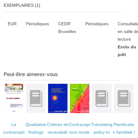
EXEMPLAIRES (1)
Liste des exemplaires
EUR
Périodiques
CEDIF
Périodiques
Consultati
Bruxelles
en salle d
lecture
Exclu du
prêt
Peut-être aimerez-vous
La
Qualitative
Critères de
Contracept
Translating
Planificatio
contracepti
findings
recevabilit
ions mode
policy to
n familiale
/