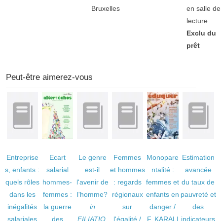
Bruxelles
en salle de
lecture
Exclu du
prêt
Peut-être aimerez-vous
Entreprise
Ecart
Le genre
Femmes
Monopare
Estimation
s, enfants :
salarial
est-il
et hommes
ntalité :
avancée
quels rôles
hommes-
l'avenir de
: regards
femmes et
du taux de
dans les
femmes :
l'homme?
régionaux
enfants en
pauvreté et
inégalités
la guerre
in
sur
danger
/
des
salariales
des
FILIATIO,
l'égalité
/
F. KARALI
indicateurs