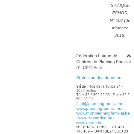
S LAIQUE
ECHOS,
N° 102 (3e
trimestre
2018)
Fédération Laïque de
Centres de Planning Familial
(FLCPF) Asbl
Protection des données
Siège
: Rue de la Tulipe 34 -
1050 Ixelles
Tél + 32 2 502 82 03 | Fax + 32 2
503 30 93 |
flcpf@planningfamilial.net
www.planningfamilial.net
-
www.monplanningfamilial.be
www.sexandco.be
-
-
www.evras.be
N° D'ENTREPRISE : BE0 431
746 109 – IBAN : BE24 0013 23