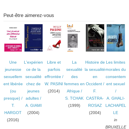
Peut-être aimerez-vous
Une
L'expérien
Libre et
La
Histoire de
Les limites
jeunesse
ce de la
parfois
sexualité
la sexualité
morales du
sexuellem
sexualité
effrontée
/
des
en
consentem
ent libérée
chez de
W. PASINI
femmes en
Occident
/
ent sexuel
(ou
jeunes
(2014)
Afrique
/
F.
/
presque)
/
adultes
/
S. TCHAK
CASTRA-
A. GHALI-
T.
A. GIAMI
(1999)
ROSAZ
LACHAPEL
HARGOT
(2004)
(2004)
LE
(2016)
in
BRUXELLE