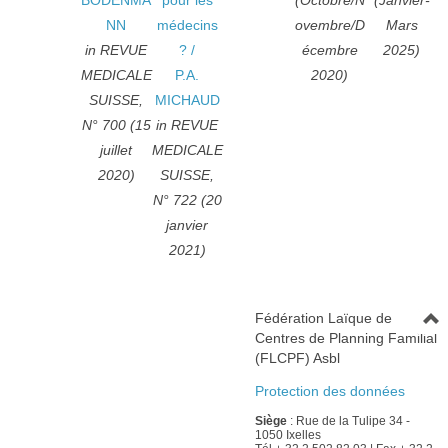
BODENMA
pour les
(Octobre/N
(Janvier-
NN
médecins
ovembre/D
Mars
in REVUE
?
/
écembre
2025)
MEDICALE
P.A.
2020)
SUISSE,
MICHAUD
N° 700 (15
in REVUE
juillet
MEDICALE
2020)
SUISSE,
N° 722 (20
janvier
2021)
Fédération Laïque de
Centres de Planning Familial
(FLCPF) Asbl
Protection des données
Siège
: Rue de la Tulipe 34 -
1050 Ixelles