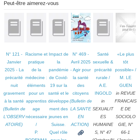
Peut-être aimerez-vous
N° 121 -
Racisme et
Impact de
N° 469 -
Santé
«Le plus
Janvier
pratique
la
Avril 2025
sexuelle &
tôt
2025 - La
de la
pandémie
- Agir pour
précarité
possible»
/
précarité
médecine :
de Covid-
la santé
rurale
/
M. LE
nuit
éléments
19 sur la
des
A.E.
GUEN
gravement
pour un
santé et le
citoyens
INGOLD
in REVUE
à la santé
apprentiss
développe
(Bulletin de
in
FRANCAIS
(Bulletin de
age
ment des
LA SANTE
SEXUALIT
E DE
L'OBSERV
nécessaire
jeunes en
EN
ES
SOCIOLO
ATOIRE)
/
Suisse.
ACTION)
HUMAINE
GIE, N°
P.
Quel rôle
S, N° 47
66-1