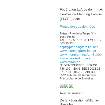
Fédération Laïque de
Centres de Planning Familial
(FLCPF) Asbl
Protection des données
Siège
: Rue de la Tulipe 34 -
1050 Ixelles
Tél + 32 2 502 82 03 | Fax + 32 2
503 30 93 |
flcpf@planningfamilial.net
www.planningfamilial.net
-
www.monplanningfamilial.be
www.sexandco.be
-
-
www.evras.be
N° D'ENTREPRISE : BE0 431
746 109 – IBAN : BE24 0013 23
87 92 38 – BIC GEBABEBB
RPM Tribunal de l'entreprise
Francophone de Bruxelles
Avec le soutien :
De la Fédération Wallonie-
Bruxelles