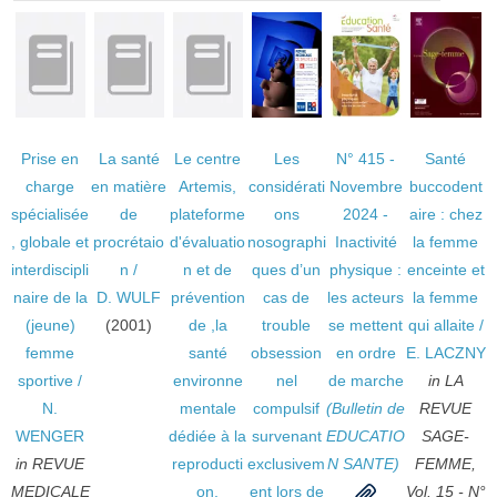
Prise en
La santé
Le centre
Les
N° 415 -
Santé
charge
en matière
Artemis,
considérati
Novembre
buccodent
spécialisée
de
plateforme
ons
2024 -
aire : chez
, globale et
procrétaio
d'évaluatio
nosographi
Inactivité
la femme
interdiscipli
n
/
n et de
ques d’un
physique :
enceinte et
naire de la
D. WULF
prévention
cas de
les acteurs
la femme
(jeune)
(2001)
de ,la
trouble
se mettent
qui allaite
/
femme
santé
obsession
en ordre
E. LACZNY
sportive
/
environne
nel
de marche
in LA
N.
mentale
compulsif
(Bulletin de
REVUE
WENGER
dédiée à la
survenant
EDUCATIO
SAGE-
in REVUE
reproducti
exclusivem
N SANTE)
FEMME,
MEDICALE
on,
ent lors de
Vol. 15 - N°