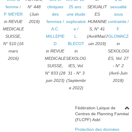
femme
/
N° 448
cliniques
25 ans :
SEXUALIT
sexualité
P. MEYER
(Juin
des
une étude
ES
sous
in REVUE
2019)
femmes
/
exploratoir
HUMAINE
contrainte
/
MEDICALE
A.C.
e
/
S, N° 41
F.
SUISSE,
MILLEPIE
L.
(Avril/Mai/J
GLOWACZ
N° 510 (16
D
BLECOT
uin 2019)
in
mars
in REVUE
in
SEXOLOGI
2016)
MEDICALE
SEXOLOG
ES, Vol. 27
SUISSE,
IES, Vol.
- N° 2
N° 833 (28
31 - N° 3
(Avril-Juin
juin 2023)
(Septembr
2018)
e 2022)
Fédération Laïque de
Centres de Planning Familial
(FLCPF) Asbl
Protection des données