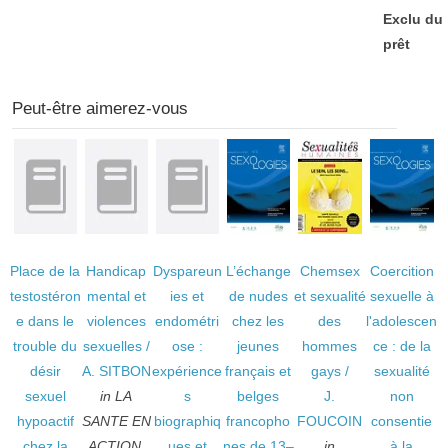
Exclu du
prêt
Peut-être aimerez-vous
Place de la
Handicap
Dyspareun
L’échange
Chemsex
Coercition
testostéron
mental et
ies et
de nudes
et sexualité
sexuelle à
e dans le
violences
endométri
chez les
des
l'adolescen
trouble du
sexuelles
/
ose :
jeunes
hommes
ce : de la
désir
A. SITBON
expérience
français et
gays
/
sexualité
sexuel
in LA
s
belges
J.
non
hypoactif
SANTE EN
biographiq
francopho
FOUCOIN
consentie
chez la
ACTION,
ues et
nes de 13–
in
à la