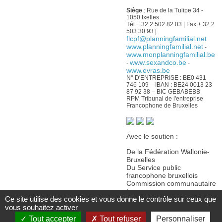
Siège
: Rue de la Tulipe 34 -
1050 Ixelles
Tél + 32 2 502 82 03 | Fax + 32 2
503 30 93 |
flcpf@planningfamilial.net
www.planningfamilial.net
-
www.monplanningfamilial.be
www.sexandco.be
-
-
www.evras.be
N° D'ENTREPRISE : BE0 431
746 109 – IBAN : BE24 0013 23
87 92 38 – BIC GEBABEBB
RPM Tribunal de l'entreprise
Francophone de Bruxelles
Avec le soutien :
De la Fédération Wallonie-
Bruxelles
Du Service public
francophone bruxellois
Commission communautaire
française
Ce site utilise des cookies et vous donne le contrôle sur ceux que
De la Wallonie
vous souhaitez activer
Tout accepter
Tout refuser
Personnaliser