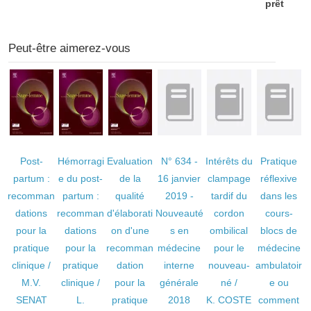
prêt
Peut-être aimerez-vous
Post-
Hémorragi
Evaluation
N° 634 -
Intérêts du
Pratique
partum :
e du post-
de la
16 janvier
clampage
réflexive
recomman
partum :
qualité
2019 -
tardif du
dans les
dations
recomman
d'élaborati
Nouveauté
cordon
cours-
pour la
dations
on d'une
s en
ombilical
blocs de
pratique
pour la
recomman
médecine
pour le
médecine
clinique
/
pratique
dation
interne
nouveau-
ambulatoir
M.V.
clinique
/
pour la
générale
né
/
e ou
SENAT
L.
pratique
2018
K. COSTE
comment