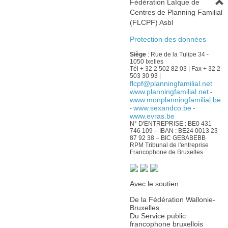
Fédération Laïque de
Centres de Planning Familial
(FLCPF) Asbl
Protection des données
Siège
: Rue de la Tulipe 34 -
1050 Ixelles
Tél + 32 2 502 82 03 | Fax + 32 2
503 30 93 |
flcpf@planningfamilial.net
www.planningfamilial.net
-
www.monplanningfamilial.be
www.sexandco.be
-
-
www.evras.be
N° D'ENTREPRISE : BE0 431
746 109 – IBAN : BE24 0013 23
87 92 38 – BIC GEBABEBB
RPM Tribunal de l'entreprise
Francophone de Bruxelles
Avec le soutien :
De la Fédération Wallonie-
Bruxelles
Du Service public
francophone bruxellois