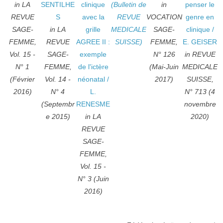
in LA
SENTILHE
clinique
(Bulletin de
in
penser le
REVUE
S
avec la
REVUE
VOCATION
genre en
SAGE-
in LA
grille
MEDICALE
SAGE-
clinique
/
FEMME,
REVUE
AGREE II :
SUISSE)
FEMME,
E. GEISER
Vol. 15 -
SAGE-
exemple
N° 126
in REVUE
N° 1
FEMME,
de l'ictère
(Mai-Juin
MEDICALE
(Février
Vol. 14 -
néonatal
/
2017)
SUISSE,
2016)
N° 4
L.
N° 713 (4
(Septembr
RENESME
novembre
e 2015)
in LA
2020)
REVUE
SAGE-
FEMME,
Vol. 15 -
N° 3 (Juin
2016)