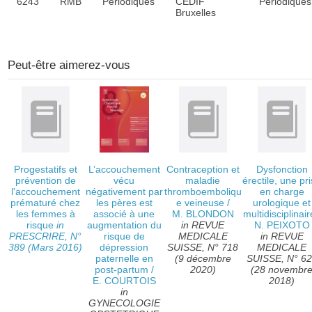
6243
RMB
Périodiques
CEDIF
Périodiques
Bruxelles
Peut-être aimerez-vous
Progestatifs et
L’accouchement
Contraception et
Dysfonction
prévention de
vécu
maladie
érectile, une pr
l'accouchement
négativement par
thromboemboliqu
en charge
prématuré chez
les pères est
e veineuse
/
urologique et
les femmes à
associé à une
M. BLONDON
multidisciplinair
risque
in
augmentation du
in REVUE
N. PEIXOTO
PRESCRIRE, N°
risque de
MEDICALE
in REVUE
389 (Mars 2016)
dépression
SUISSE, N° 718
MEDICALE
paternelle en
(9 décembre
SUISSE, N° 6
post-partum
/
2020)
(28 novembr
E. COURTOIS
2018)
in
GYNECOLOGIE