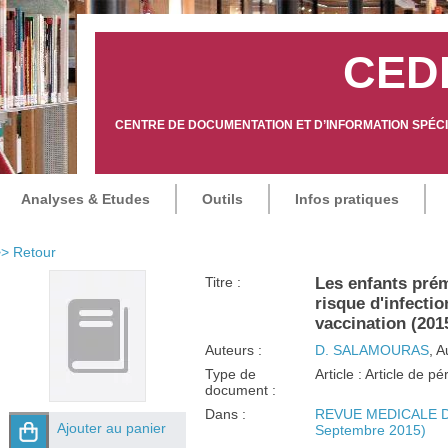
CED
CENTRE DE DOCUMENTATION ET D’INFORMATION SPÉCIA
Analyses & Etudes
Outils
Infos pratiques
> Retour
Titre :
Les enfants prém
risque d'infectio
vaccination (201
Auteurs :
D. SALAMOURAS
, A
Type de
Article : Article de p
document :
Dans :
REVUE MEDICALE DE
Ajouter au panier
Septembre 2015)