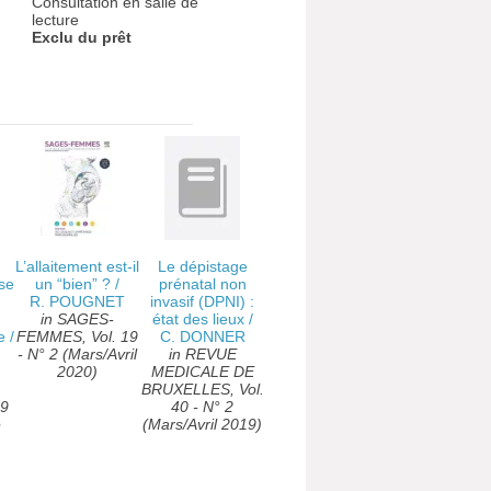
Consultation en salle de
lecture
Exclu du prêt
L’allaitement est-il
Le dépistage
ise
un “bien” ?
/
prénatal non
R. POUGNET
invasif (DPNI) :
in SAGES-
état des lieux
/
e
/
FEMMES, Vol. 19
C. DONNER
- N° 2 (Mars/Avril
in REVUE
2020)
MEDICALE DE
BRUXELLES, Vol.
29
40 - N° 2
e
(Mars/Avril 2019)