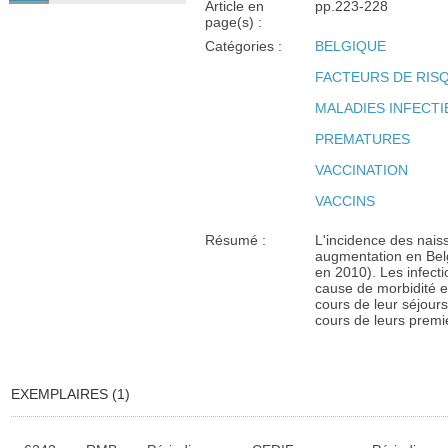
Article en
pp.223-228
page(s) :
Catégories :
BELGIQUE
FACTEURS DE RIS
MALADIES INFECT
PREMATURES
VACCINATION
VACCINS
Résumé :
L'incidence des nai
augmentation en Bel
en 2010). Les infect
cause de morbidité et
cours de leur séjours
cours de leurs prem
EXEMPLAIRES (1)
Liste des exemplaires