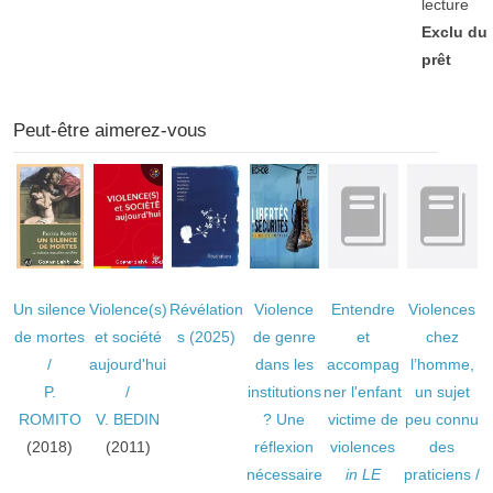
lecture
Exclu du
prêt
Peut-être aimerez-vous
Un silence
Violence(s)
Révélation
Violence
Entendre
Violences
de mortes
et société
s
(2025)
de genre
et
chez
/
aujourd'hui
dans les
accompag
l’homme,
P.
/
institutions
ner l'enfant
un sujet
ROMITO
V. BEDIN
? Une
victime de
peu connu
(2018)
(2011)
réflexion
violences
des
nécessaire
in LE
praticiens
/