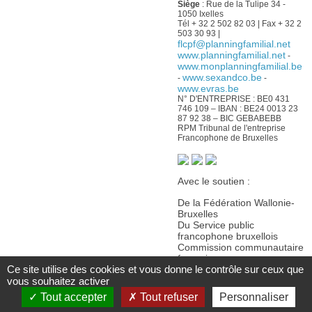
Siège
: Rue de la Tulipe 34 -
1050 Ixelles
Tél + 32 2 502 82 03 | Fax + 32 2
503 30 93 |
flcpf@planningfamilial.net
www.planningfamilial.net
-
www.monplanningfamilial.be
www.sexandco.be
-
-
www.evras.be
N° D'ENTREPRISE : BE0 431
746 109 – IBAN : BE24 0013 23
87 92 38 – BIC GEBABEBB
RPM Tribunal de l'entreprise
Francophone de Bruxelles
Avec le soutien :
De la Fédération Wallonie-
Bruxelles
Du Service public
francophone bruxellois
Commission communautaire
française
Ce site utilise des cookies et vous donne le contrôle sur ceux que
De la Wallonie
vous souhaitez activer
Tout accepter
Tout refuser
Personnaliser