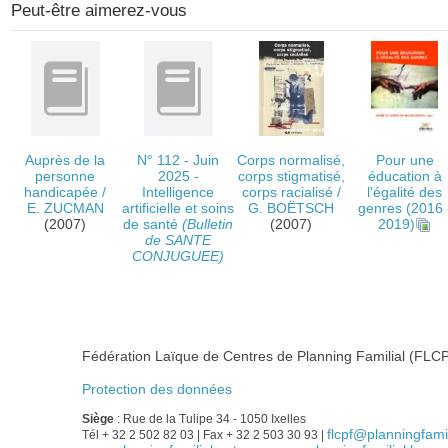
Peut-être aimerez-vous
Auprès de la
N° 112 - Juin
Corps normalisé,
Pour une
personne
2025 -
corps stigmatisé,
éducation à
handicapée
/
Intelligence
corps racialisé
/
l'égalité des
E. ZUCMAN
artificielle et soins
G. BOËTSCH
genres
(2016 
(2007)
de santé
(Bulletin
(2007)
2019)
de SANTE
CONJUGUEE)
Fédération Laïque de Centres de Planning Familial (FLCP
Protection des données
Siège
: Rue de la Tulipe 34 - 1050 Ixelles
flcpf@planningfamil
Tél + 32 2 502 82 03 | Fax + 32 2 503 30 93 |