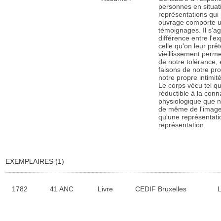
personnes en situat
représentations qui 
ouvrage comporte u
témoignages. Il s'agi
différence entre l'e
celle qu'on leur prê
vieillissement permet
de notre tolérance,
faisons de notre pr
notre propre intimi
Le corps vécu tel qu
réductible à la con
physiologique que n
de même de l'image 
qu'une représentatio
représentation.
EXEMPLAIRES (1)
Liste des exemplaires
1782
41 ANC
Livre
CEDIF Bruxelles
L