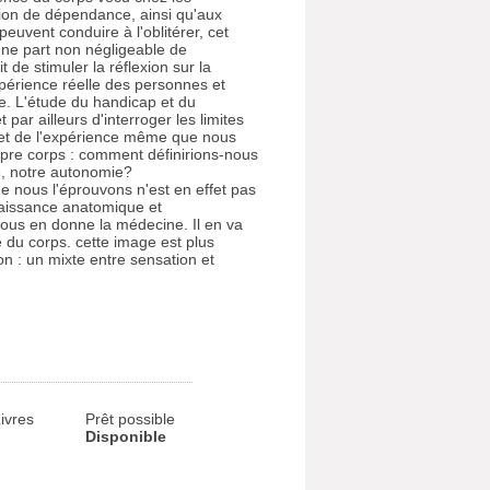
ion de dépendance, ainsi qu'aux
peuvent conduire à l'oblitérer, cet
ne part non négligeable de
t de stimuler la réflexion sur la
xpérience réelle des personnes et
te. L'étude du handicap et du
 par ailleurs d'interroger les limites
 et de l'expérience même que nous
opre corps : comment définirions-nous
té, notre autonomie?
e nous l'éprouvons n'est en effet pas
naissance anatomique et
ous en donne la médecine. Il en va
du corps. cette image est plus
n : un mixte entre sensation et
ivres
Prêt possible
Disponible