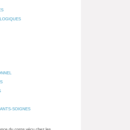
ES
LOGIQUES
IONNEL
S
S
E
NANTS-SOIGNES
ence du corps vécu chez les