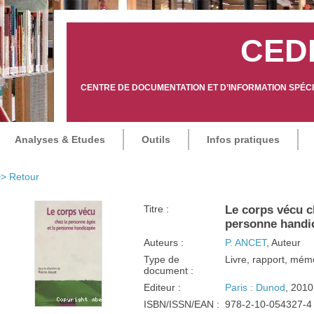
CED
CENTRE DE DOCUMENTATION ET D’INFORMATION SPÉCIA
Analyses & Etudes
Outils
Infos pratiques
> Retour
Titre :
Le corps vécu c
personne handi
Auteurs :
P. ANCET
, Auteur
Type de
Livre, rapport, mém
document :
Editeur :
Paris : Dunod
, 2010
ISBN/ISSN/EAN :
978-2-10-054327-4