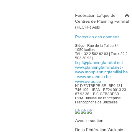
Fédération Laïque de
Centres de Planning Familial
(FLCPF) Asbl
Protection des données
Siège
: Rue de la Tulipe 34 -
1050 Ixelles
Tél + 32 2 502 82 03 | Fax + 32 2
503 30 93 |
flcpf@planningfamilial.net
www.planningfamilial.net
-
www.monplanningfamilial.be
www.sexandco.be
-
-
www.evras.be
N° D'ENTREPRISE : BE0 431
746 109 – IBAN : BE24 0013 23
87 92 38 – BIC GEBABEBB
RPM Tribunal de l'entreprise
Francophone de Bruxelles
Avec le soutien :
De la Fédération Wallonie-