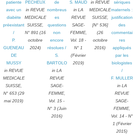
patiente
PECHEUX
de
S. MAUD
in REVUE
sériques
avec un
in REVUE
nombreus
in LA
MEDICALE
maternels :
diabète
MEDICALE
es
REVUE
SUISSE,
justification
préexistant
SUISSE,
questions
SAGE-
[N° 536]
des
/
N° 891 (16
non
FEMME,
(26
commentai
P.
octobre
encore
Vol. 18 -
octobre
res
GUENEAU
2024)
résolues
/
N° 1
2016)
appliqués
DE
S.
(Février
par les
MUSSY
BARTOLO
2019)
biologistes
in REVUE
in LA
/
MEDICALE
REVUE
F. MULLER
SUISSE,
SAGE-
in LA
N° 653 (29
FEMME,
REVUE
mai 2019)
Vol. 15 -
SAGE-
N° 3 (Juin
FEMME,
2016)
Vol. 14 - N°
1 (Février
2015)