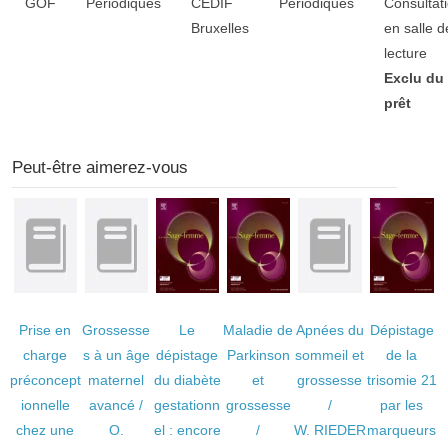
GOF
Périodiques
CEDIF
Périodiques
Consultat
Bruxelles
en salle d
lecture
Exclu du
prêt
Peut-être aimerez-vous
Prise en
Grossesse
Le
Maladie de
Apnées du
Dépistage
charge
s à un âge
dépistage
Parkinson
sommeil et
de la
préconcept
maternel
du diabète
et
grossesse
trisomie 21
ionnelle
avancé
/
gestationn
grossesse
/
par les
chez une
O.
el : encore
/
W. RIEDER
marqueurs