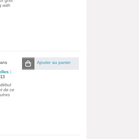
f grils
g with
 ans
Ajouter au panier
lles :
013
 début
et de ce
autres