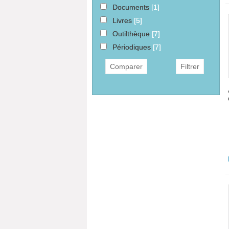
Documents
[1]
Livres
[5]
Outilthèque
[7]
Périodiques
[7]