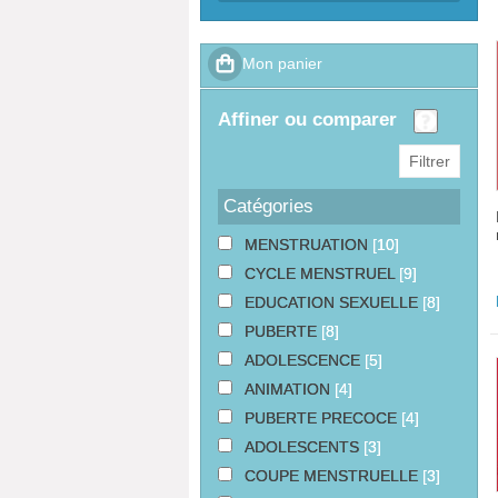
affiner ou comparer
Catégories
MENSTRUATION
[10]
CYCLE MENSTRUEL
[9]
EDUCATION SEXUELLE
[8]
PUBERTE
[8]
ADOLESCENCE
[5]
ANIMATION
[4]
PUBERTE PRECOCE
[4]
ADOLESCENTS
[3]
COUPE MENSTRUELLE
[3]