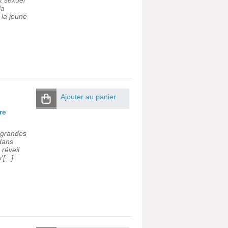
t sexuel
la
e la jeune
Ajouter au panier
re
s grandes
 dans
 réveil
[...]