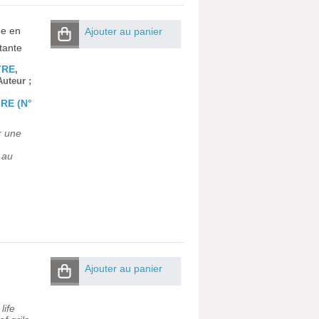
ue en
Ajouter au panier
tante
TRE
,
Auteur ;
RE (N°
r une
 au
Ajouter au panier
life