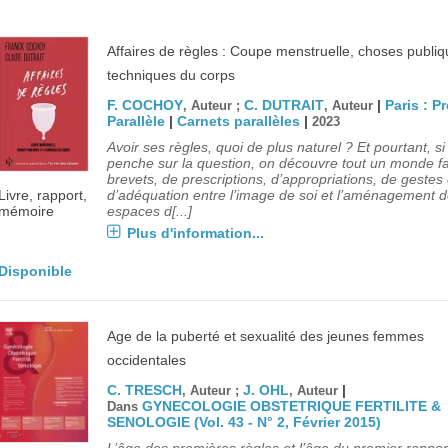
Affaires de règles : Coupe menstruelle, choses publiq
techniques du corps
F. COCHOY
C. DUTRAIT
|
Paris : P
, Auteur ;
, Auteur
Parallèle
|
Carnets parallèles
|
2023
Avoir ses règles, quoi de plus naturel ? Et pourtant, si
penche sur la question, on découvre tout un monde fa
brevets, de prescriptions, d’appropriations, de gestes 
d’adéquation entre l’image de soi et l’aménagement 
Livre, rapport,
espaces d[...]
mémoire
Plus d'information...
Disponible
Age de la puberté et sexualité des jeunes femmes
occidentales
C. TRESCH
J. OHL
|
, Auteur ;
, Auteur
GYNECOLOGIE OBSTETRIQUE FERTILITE &
Dans
SENOLOGIE (Vol. 43 - N° 2, Février 2015)