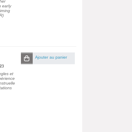
her
h early
iming
R)
Ajouter au panier
23
gles et
périence
struelle
tations