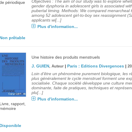
Objectives : The aim of our study was to explore whet
de périodique
gender dysphoria in adolescent girls is associated wit
pubertal timing. Methods: We compared menarcheal t
among 52 adolescent girl-to-boy sex reassignment (S
applicants wi[...]
Plus d'information...
Non prêtable
Une histoire des produits menstruels
J. GUIEN
|
Paris : Editions Divergences
|
, Auteur
20
Loin d’être un phénomène purement biologique, les rè
plus généralement le cycle menstruel forment une ex
socialisée. Chaque société développe une culture men
dominante, faite de pratiques, techniques et représen
plu[...]
Plus d'information...
Livre, rapport,
mémoire
Disponible