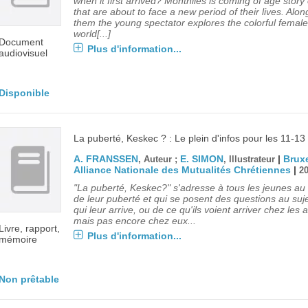
when it first arrived? Monthlies is coming of age story o
that are about to face a new period of their lives. Alon
them the young spectator explores the colorful female
world[...]
Document
Plus d'information...
audiovisuel
Disponible
La puberté, Keskec ? : Le plein d'infos pour les 11-13
A. FRANSSEN
E. SIMON
|
Bruxe
, Auteur ;
, Illustrateur
Alliance Nationale des Mutualités Chrétiennes
|
2
"La puberté, Keskec?" s'adresse à tous les jeunes au
de leur puberté et qui se posent des questions au suj
qui leur arrive, ou de ce qu'ils voient arriver chez les 
mais pas encore chez eux...
Livre, rapport,
Plus d'information...
mémoire
Non prêtable