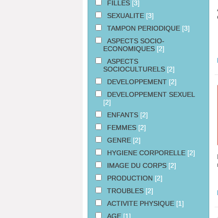
FILLES
[3]
SEXUALITE
[3]
TAMPON PERIODIQUE
[3]
ASPECTS SOCIO-
ECONOMIQUES
[2]
ASPECTS
SOCIOCULTURELS
[2]
DEVELOPPEMENT
[2]
DEVELOPPEMENT SEXUEL
[2]
ENFANTS
[2]
FEMMES
[2]
GENRE
[2]
HYGIENE CORPORELLE
[2]
IMAGE DU CORPS
[2]
PRODUCTION
[2]
TROUBLES
[2]
ACTIVITE PHYSIQUE
[1]
AGE
[1]