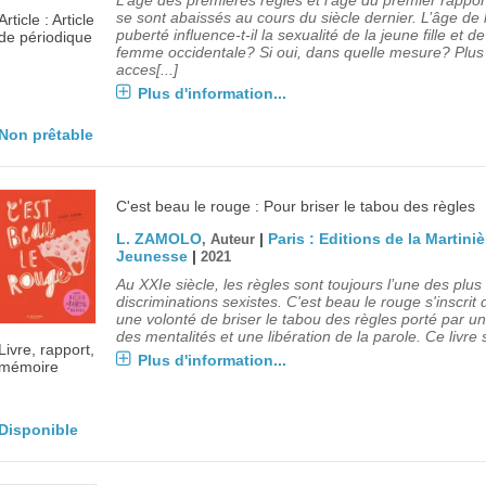
L’âge des premières règles et l’âge du premier rappor
se sont abaissés au cours du siècle dernier. L’âge de 
Article : Article
puberté influence-t-il la sexualité de la jeune fille et d
de périodique
femme occidentale? Si oui, dans quelle mesure? Plus
acces[...]
Plus d'information...
Non prêtable
C'est beau le rouge : Pour briser le tabou des règles
L. ZAMOLO
|
Paris : Editions de la Martiniè
, Auteur
Jeunesse
|
2021
Au XXIe siècle, les règles sont toujours l’une des plu
discriminations sexistes. C'est beau le rouge s'inscrit
une volonté de briser le tabou des règles porté par un
des mentalités et une libération de la parole. Ce livre s'
Livre, rapport,
Plus d'information...
mémoire
Disponible