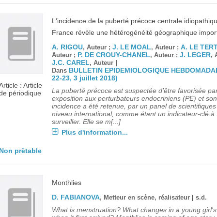
L'incidence de la puberté précoce centrale idiopathiq
France révèle une hétérogénéité géographique impor
A. RIGOU
J. LE MOAL
A. LE TER
, Auteur ;
, Auteur ;
P. DE CROUY-CHANEL
J. LEGER
Auteur ;
, Auteur ;
, 
J.C. CAREL
|
, Auteur
BULLETIN EPIDEMIOLOGIQUE HEBDOMADAI
Dans
22-23, 3 juillet 2018)
Article : Article
La puberté précoce est suspectée d’être favorisée pa
de périodique
exposition aux perturbateurs endocriniens (PE) et son
incidence a été retenue, par un panel de scientifiques
niveau international, comme étant un indicateur-clé à
surveiller. Elle se m[...]
Plus d'information...
Non prêtable
Monthlies
D. FABIANOVA
|
, Metteur en scène, réalisateur
s.d.
What is menstruation? What changes in a young girl's 