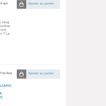
es qui
Ajouter au panier
e sang
énomène
core,
es ? La
l-to-boy
Ajouter au panier
AJARVI
,
&
6,