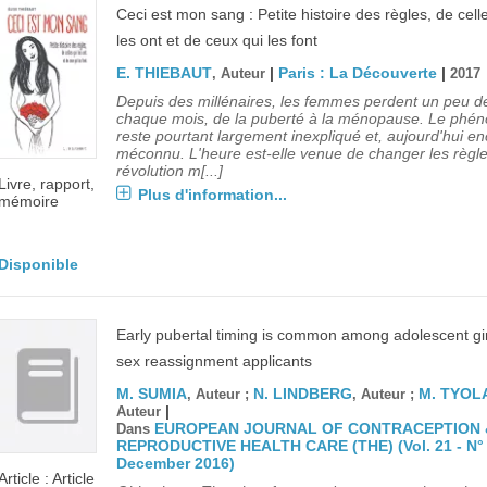
Ceci est mon sang : Petite histoire des règles, de cell
les ont et de ceux qui les font
E. THIEBAUT
|
Paris : La Découverte
|
, Auteur
2017
Depuis des millénaires, les femmes perdent un peu d
chaque mois, de la puberté à la ménopause. Le ph
reste pourtant largement inexpliqué et, aujourd'hui en
méconnu. L'heure est-elle venue de changer les règl
révolution m[...]
Livre, rapport,
Plus d'information...
mémoire
Disponible
Early pubertal timing is common among adolescent gir
sex reassignment applicants
M. SUMIA
N. LINDBERG
M. TYOL
, Auteur ;
, Auteur ;
|
Auteur
EUROPEAN JOURNAL OF CONTRACEPTION 
Dans
REPRODUCTIVE HEALTH CARE (THE) (Vol. 21 - N° 
December 2016)
Article : Article