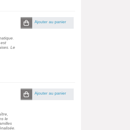
Ajouter au panier
matique.
 est
ises. Le
Ajouter au panier
ître,
ns le
amilles
énalisée.