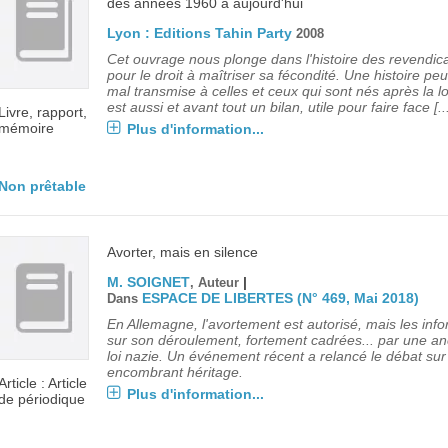
des années 1960 à aujourd'hui
Lyon : Editions Tahin Party
2008
Cet ouvrage nous plonge dans l'histoire des revendic
pour le droit à maîtriser sa fécondité. Une histoire peu
mal transmise à celles et ceux qui sont nés après la loi 
est aussi et avant tout un bilan, utile pour faire face [..
Livre, rapport,
mémoire
Plus d'information...
Non prêtable
Avorter, mais en silence
M. SOIGNET
|
, Auteur
ESPACE DE LIBERTES (N° 469, Mai 2018)
Dans
En Allemagne, l'avortement est autorisé, mais les inf
sur son déroulement, fortement cadrées... par une a
loi nazie. Un événement récent a relancé le débat sur
encombrant héritage.
Article : Article
Plus d'information...
de périodique