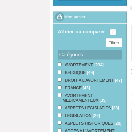
affiner ou comparer
Catégories
AVORTEMENT
[234]
BELGIQUE
[49]
DROIT A L'AVORTEMENT
[47]
FRANCE
[45]
AVORTEMENT
MEDICAMENTEUX
[39]
ASPECTS LEGISLATIFS
[38]
LEGISLATION
[29]
ASPECTS HISTORIQUES
[28]
ACCES A L'AVORTEMENT