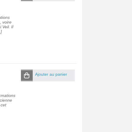
ations
, voire
Veil. Il
.]
Ajouter au panier
ormations
ncienne
 cet