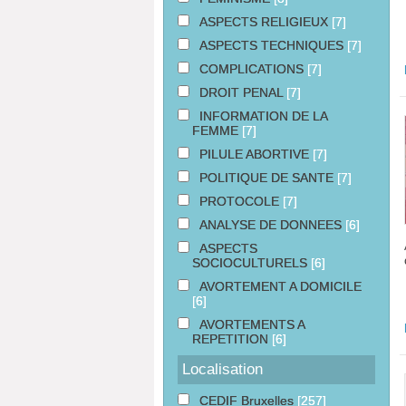
ASPECTS RELIGIEUX
[7]
ASPECTS TECHNIQUES
[7]
COMPLICATIONS
[7]
DROIT PENAL
[7]
INFORMATION DE LA
FEMME
[7]
PILULE ABORTIVE
[7]
POLITIQUE DE SANTE
[7]
PROTOCOLE
[7]
ANALYSE DE DONNEES
[6]
ASPECTS
SOCIOCULTURELS
[6]
AVORTEMENT A DOMICILE
[6]
AVORTEMENTS A
REPETITION
[6]
Localisation
CEDIF Bruxelles
[257]