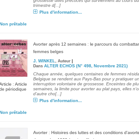
grossesse dites précoces qui surviennent au cours d
trimestre d[...]
Plus d'information...
Non prêtable
Avorter après 12 semaines : le parcours du combatta
femmes belges
J. WINKEL
|
, Auteur
ALTER ECHOS (N° 498, Novembre 2021)
Dans
Chaque année, quelques centaines de femmes résida
Belgique se rendent aux Pays-Bas pour y pratiquer u
interruption volontaire de grossesse. Enceintes de pl
Article : Article
semaines, la limite pour avorter au plat pays, elles n’
de périodique
d’autre cho[...]
Plus d'information...
Non prêtable
Avorter : Histoires des luttes et des conditions d'avor