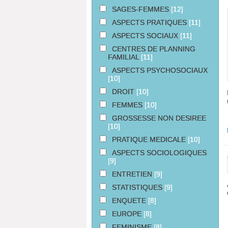
SAGES-FEMMES
[12]
ASPECTS PRATIQUES
[11]
ASPECTS SOCIAUX
[11]
CENTRES DE PLANNING
FAMILIAL
[11]
ASPECTS PSYCHOSOCIAUX
[10]
DROIT
[10]
FEMMES
[10]
GROSSESSE NON DESIREE
[10]
PRATIQUE MEDICALE
[10]
ASPECTS SOCIOLOGIQUES
[9]
ENTRETIEN
[9]
STATISTIQUES
[9]
ENQUETE
[8]
EUROPE
[8]
FEMINISME
[8]