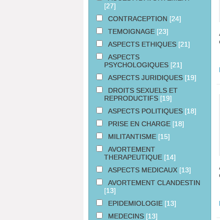
[27]
CONTRACEPTION
[24]
TEMOIGNAGE
[23]
ASPECTS ETHIQUES
[21]
ASPECTS
PSYCHOLOGIQUES
[21]
ASPECTS JURIDIQUES
[19]
DROITS SEXUELS ET
REPRODUCTIFS
[19]
ASPECTS POLITIQUES
[18]
PRISE EN CHARGE
[18]
MILITANTISME
[15]
AVORTEMENT
THERAPEUTIQUE
[14]
ASPECTS MEDICAUX
[13]
AVORTEMENT CLANDESTIN
[13]
EPIDEMIOLOGIE
[13]
MEDECINS
[13]