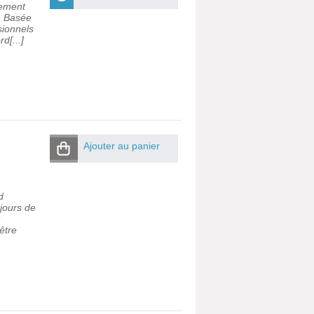
tement
e. Basée
sionnels
d[...]
Ajouter au panier
d
 jours de
être