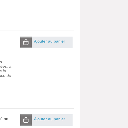
Ajouter au panier
us
tées, à
s la
ence de
té ne
Ajouter au panier