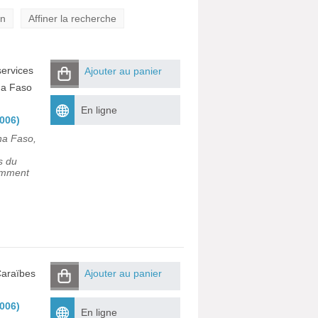
on
Affiner la recherche
services
Ajouter au panier
na Faso
En ligne
006)
na Faso,
s du
omment
Caraïbes
Ajouter au panier
006)
En ligne