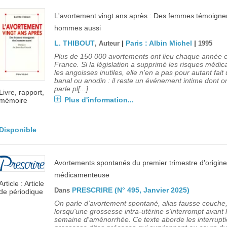
L'avortement vingt ans après : Des femmes témoigne
hommes aussi
L. THIBOUT
|
Paris : Albin Michel
|
, Auteur
1995
Plus de 150 000 avortements ont lieu chaque année 
France. Si la législation a supprimé les risques médic
les angoisses inutiles, elle n'en a pas pour autant fait
banal ou anodin : il reste un événement intime dont o
parle pl[...]
Livre, rapport,
Plus d'information...
mémoire
Disponible
Avortements spontanés du premier trimestre d'origine
médicamenteuse
Article : Article
PRESCRIRE (N° 495, Janvier 2025)
Dans
de périodique
On parle d'avortement spontané, alias fausse couche
lorsqu'une grossesse intra-utérine s'interrompt avant 
semaine d'aménorrhée. Ce texte aborde les interrupt