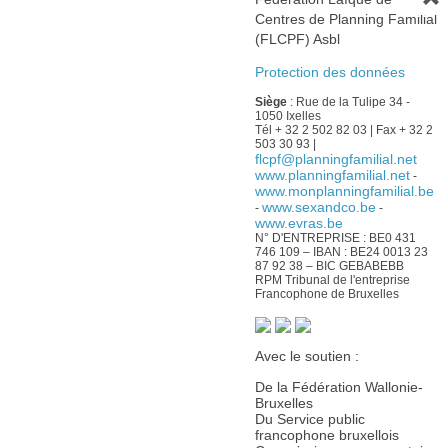
Centres de Planning Familial
(FLCPF) Asbl
Protection des données
Siège
: Rue de la Tulipe 34 -
1050 Ixelles
Tél + 32 2 502 82 03 | Fax + 32 2
503 30 93 |
flcpf@planningfamilial.net
www.planningfamilial.net
-
www.monplanningfamilial.be
www.sexandco.be
-
-
www.evras.be
N° D'ENTREPRISE : BE0 431
746 109 – IBAN : BE24 0013 23
87 92 38 – BIC GEBABEBB
RPM Tribunal de l'entreprise
Francophone de Bruxelles
Avec le soutien :
De la Fédération Wallonie-
Bruxelles
Du Service public
francophone bruxellois