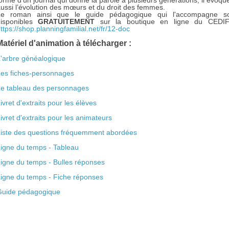
orme d’un journal qui donne la parole à plusieurs générations, il évoqu
ussi l’évolution des mœurs et du droit des femmes.
Le roman ainsi que le guide pédagogique qui l'accompagne s
disponibles
GRATUITEMENT
sur la boutique en ligne du CEDI
ttps://shop.planningfamilial.net/fr/12-doc
Matériel d'animation à télécharger :
'arbre généalogique
es fiches-personnages
e tableau des personnages
ivret d'extraits pour les élèves
ivret d'extraits pour les animateurs
iste des questions fréquemment abordées
igne du temps - Tableau
igne du temps - Bulles réponses
igne du temps - Fiche réponses
Guide pédagogique