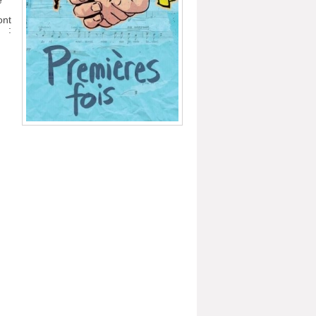
e
ont
F :