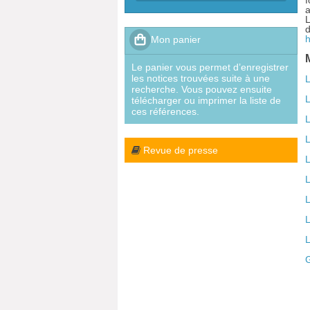
f
a
h
Le panier vous permet d’enregistrer
les notices trouvées suite à une
L
recherche. Vous pouvez ensuite
L
télécharger ou imprimer la liste de
ces références.
L
L
Revue de presse
L
L
L
L
L