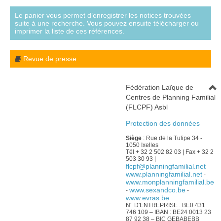
Le panier vous permet d’enregistrer les notices trouvées
suite à une recherche. Vous pouvez ensuite télécharger ou
imprimer la liste de ces références.
Revue de presse
Fédération Laïque de
Centres de Planning Familial
(FLCPF) Asbl
Protection des données
Siège
: Rue de la Tulipe 34 -
1050 Ixelles
Tél + 32 2 502 82 03 | Fax + 32 2
503 30 93 |
flcpf@planningfamilial.net
www.planningfamilial.net
-
www.monplanningfamilial.be
www.sexandco.be
-
-
www.evras.be
N° D'ENTREPRISE : BE0 431
746 109 – IBAN : BE24 0013 23
87 92 38 – BIC GEBABEBB