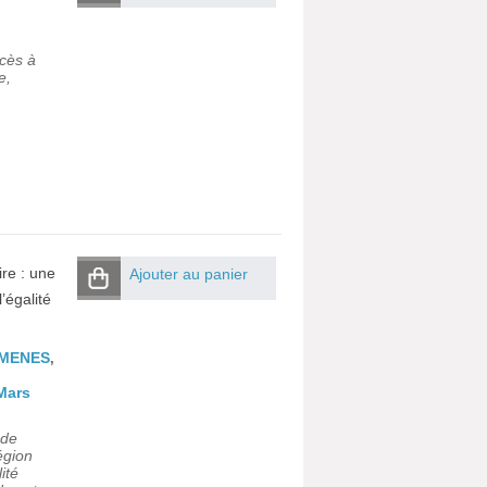
ccès à
e,
ire : une
Ajouter au panier
’égalité
IMENES
,
-Mars
 de
égion
ité