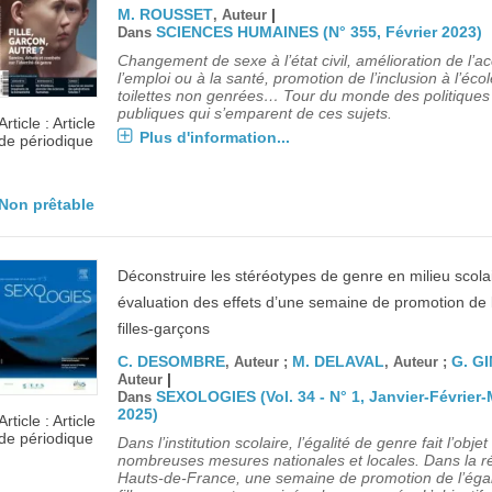
M. ROUSSET
|
, Auteur
SCIENCES HUMAINES (N° 355, Février 2023)
Dans
Changement de sexe à l’état civil, amélioration de l’a
l’emploi ou à la santé, promotion de l’inclusion à l’écol
toilettes non genrées… Tour du monde des politiques
publiques qui s’emparent de ces sujets.
Article : Article
Plus d'information...
de périodique
Non prêtable
Déconstruire les stéréotypes de genre en milieu scola
évaluation des effets d’une semaine de promotion de l
filles-garçons
C. DESOMBRE
M. DELAVAL
G. G
, Auteur ;
, Auteur ;
|
Auteur
SEXOLOGIES (Vol. 34 - N° 1, Janvier-Février
Dans
2025)
Article : Article
de périodique
Dans l’institution scolaire, l’égalité de genre fait l’objet
nombreuses mesures nationales et locales. Dans la r
Hauts-de-France, une semaine de promotion de l’égal