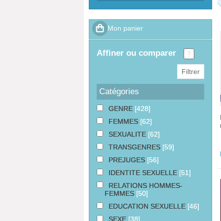
affiner ou comparer
Catégories
GENRE
[428]
FEMMES
[62]
SEXUALITE
[62]
TRANSGENRES
[59]
PREJUGES
[56]
IDENTITE SEXUELLE
[51]
RELATIONS HOMMES-
FEMMES
[50]
EDUCATION SEXUELLE
[46]
SEXE
[38]