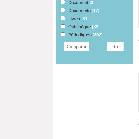
Document
[3]
Documents
[17]
Livres
[61]
Outilthèque
[36]
Périodiques
[308]