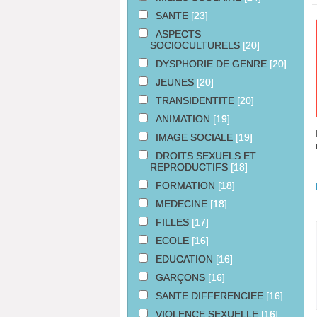
SANTE
[23]
ASPECTS
SOCIOCULTURELS
[20]
DYSPHORIE DE GENRE
[20]
JEUNES
[20]
TRANSIDENTITE
[20]
ANIMATION
[19]
IMAGE SOCIALE
[19]
DROITS SEXUELS ET
REPRODUCTIFS
[18]
FORMATION
[18]
MEDECINE
[18]
FILLES
[17]
ECOLE
[16]
EDUCATION
[16]
GARÇONS
[16]
SANTE DIFFERENCIEE
[16]
VIOLENCE SEXUELLE
[16]