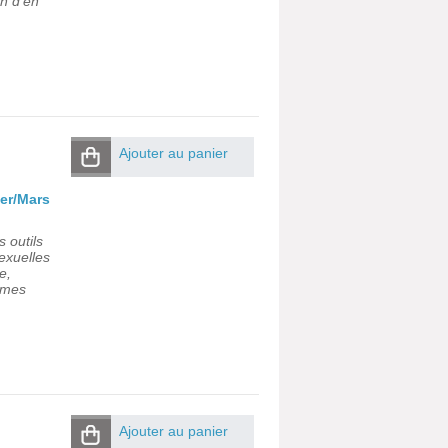
n d'en
Ajouter au panier
er/Mars
s outils
exuelles
e,
ormes
Ajouter au panier