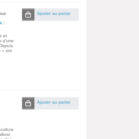
ous
Ajouter au panier
s :
e et
s d’une
Depuis,
e » ont
Ajouter au panier
culture
allons