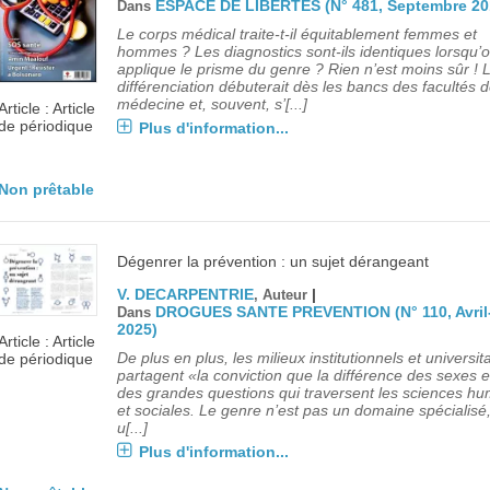
ESPACE DE LIBERTES (N° 481, Septembre 20
Dans
Le corps médical traite-t-il équitablement femmes et
hommes ? Les diagnostics sont-ils identiques lorsqu’
applique le prisme du genre ? Rien n’est moins sûr ! 
différenciation débuterait dès les bancs des facultés 
médecine et, souvent, s’[...]
Article : Article
de périodique
Plus d'information...
Non prêtable
Dégenrer la prévention : un sujet dérangeant
V. DECARPENTRIE
|
, Auteur
DROGUES SANTE PREVENTION (N° 110, Avril
Dans
2025)
Article : Article
De plus en plus, les milieux institutionnels et universit
de périodique
partagent «la conviction que la différence des sexes 
des grandes questions qui traversent les sciences h
et sociales. Le genre n’est pas un domaine spécialisé,
u[...]
Plus d'information...