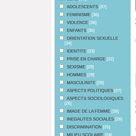
ADOLESCENTS
[37]
FEMINISME
[36]
VIOLENCE
[36]
ENFANTS
[35]
ORIENTATION SEXUELLE
[34]
IDENTITE
[33]
PRISE EN CHARGE
[32]
SEXISME
[29]
HOMMES
[28]
MASCULINITE
[28]
ASPECTS POLITIQUES
[27]
ASPECTS SOCIOLOGIQUES
[26]
IMAGE DE LA FEMME
[26]
INEGALITES SOCIALES
[26]
DISCRIMINATION
[25]
MILIEU SCOLAIRE
[24]