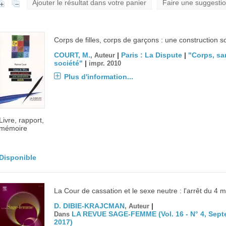
Ajouter le résultat dans votre panier
Faire une suggesti
Corps de filles, corps de garçons : une construction s
COURT, M.
|
Paris : La Dispute
|
"Corps, sa
, Auteur
société"
|
impr. 2010
Plus d'information...
Livre, rapport,
mémoire
Disponible
La Cour de cassation et le sexe neutre : l'arrêt du 4 
D. DIBIE-KRAJCMAN
|
, Auteur
LA REVUE SAGE-FEMME (Vol. 16 - N° 4, Sep
Dans
2017)