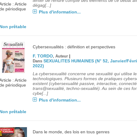
tenter de rendre compte des éléments de ce débat afi
Article : Article
dégag[...]
de périodique
Plus d'information...
Non prêtable
Cybersexualités : définition et perspectives
F. TORDO
|
, Auteur
SEXUALITES HUMAINES (N° 52, Janvier/Févri
Dans
2022)
La cybersexualité concerne une sexualité qui utilise le
technologiques. Plusieurs formes de pratiques cybers
Article : Article
existent (cybersexualité passive, interactive, connecté
de périodique
trans@sexualité, techno-sexualité). Au sein de ces f
cybe[...]
Plus d'information...
Non prêtable
Dans le monde, des lois en tous genres