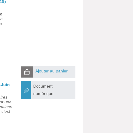
19)
on
La
de
Ajouter au panier
-Juin
Document
numérique
aires
est une
umaines
 c’est