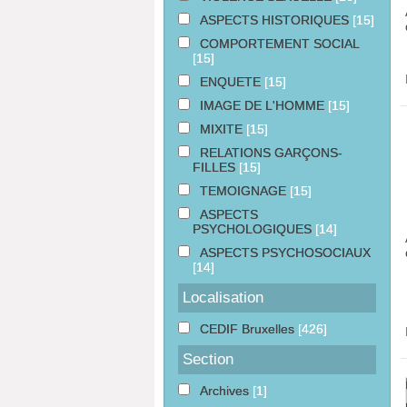
ASPECTS HISTORIQUES
[15]
COMPORTEMENT SOCIAL
[15]
ENQUETE
[15]
IMAGE DE L'HOMME
[15]
MIXITE
[15]
RELATIONS GARÇONS-
FILLES
[15]
TEMOIGNAGE
[15]
ASPECTS
PSYCHOLOGIQUES
[14]
ASPECTS PSYCHOSOCIAUX
[14]
Localisation
CEDIF Bruxelles
[426]
Section
Archives
[1]