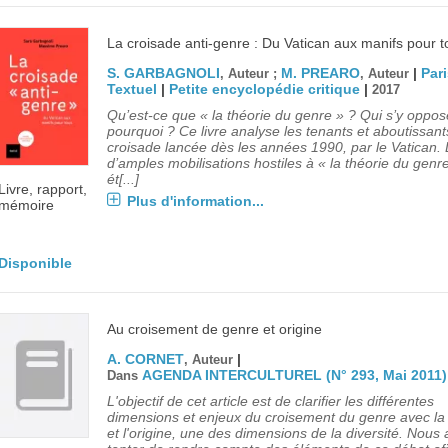
La croisade anti-genre : Du Vatican aux manifs pour t
S. GARBAGNOLI
M. PREARO
|
Pari
, Auteur ;
, Auteur
Textuel
|
Petite encyclopédie critique
|
2017
Qu’est-ce que « la théorie du genre » ? Qui s’y oppos
pourquoi ? Ce livre analyse les tenants et aboutissant
croisade lancée dès les années 1990, par le Vatican. 
d’amples mobilisations hostiles à « la théorie du genr
ét[...]
Livre, rapport,
Plus d'information...
mémoire
Disponible
Au croisement de genre et origine
A. CORNET
|
, Auteur
AGENDA INTERCULTUREL (N° 293, Mai 2011)
Dans
L'objectif de cet article est de clarifier les différentes
dimensions et enjeux du croisement du genre avec la 
et l'origine, une des dimensions de la diversité. Nous 