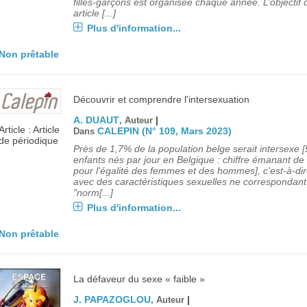
filles-garçons est organisée chaque année. L’objectif 
article [...]
Plus d'information...
Non prêtable
Découvrir et comprendre l'intersexuation
A. DUAUT
|
, Auteur
Article : Article
CALEPIN (N° 109, Mars 2023)
Dans
de périodique
Près de 1,7% de la population belge serait intersexe [
enfants nés par jour en Belgique : chiffre émanant de l'
pour l'égalité des femmes et des hommes], c'est-à-di
avec des caractéristiques sexuelles ne correspondan
"norm[...]
Plus d'information...
Non prêtable
La défaveur du sexe « faible »
J. PAPAZOGLOU
|
, Auteur