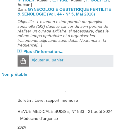
N. HOEN
L. PRAL
F. GOLFIER
, Auteur ;
, Auteur ;
,
|
Auteur
GYNECOLOGIE OBSTETRIQUE FERTILITE
Dans
& SENOLOGIE (Vol. 44 - N° 5, Mai 2016)
Objectifs : L’examen extemporané du ganglion
sentinelle (GS) dans le cancer du sein permet de
réaliser un curage axillaire, si nécessaire, dans le
même temps opératoire et d’organiser les
traitements adjuvants sans délai. Néanmoins, la
fréquence[...]
Plus d'information...
Ajouter au panier
Non prêtable
Bulletin : Livre, rapport, mémoire
REVUE MEDICALE SUISSE
, N° 883 - 21 août 2024
- Médecine d'urgence
2024