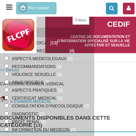
affiner ou comparer
CEDIF
Catégories
CENTRE DE DOCUMENTATION ET
D’INFORMATION SPÉCIALISÉ SUR LA VIE
EXAMEN MEDICAL
[13]
AFFECTIVE ET SEXUELLE
EXAMEN GYNECOLOGIQUE
[4]
ASPECTS MEDICOLEGAUX
[3]
RECOMMANDATIONS
[3]
>> Retour
VIOLENCE SEXUELLE
[3]
ABUS SEXUELS
[2]
CATÉGORIE EXAMEN MEDICAL
ASPECTS PRATIQUES
[2]
CERTIFICAT MEDICAL
[2]
>
EXAMEN MEDICAL
CONSULTATION GYNECOLOGIQUE
[2]
DIAGNOSTIC
[2]
DOCUMENTS DISPONIBLES DANS CETTE
DROIT PENAL
[2]
CATÉGORIE (
)
13
INFORMATION DU MEDECIN
[2]