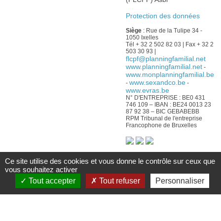
Protection des données
Siège
: Rue de la Tulipe 34 -
1050 Ixelles
Tél + 32 2 502 82 03 | Fax + 32 2
503 30 93 |
flcpf@planningfamilial.net
www.planningfamilial.net
-
www.monplanningfamilial.be
www.sexandco.be
-
-
www.evras.be
N° D'ENTREPRISE : BE0 431
746 109 – IBAN : BE24 0013 23
87 92 38 – BIC GEBABEBB
RPM Tribunal de l'entreprise
Francophone de Bruxelles
Avec le soutien :
Ce site utilise des cookies et vous donne le contrôle sur ceux que
vous souhaitez activer
De la Fédération Wallonie-
Bruxelles
Tout accepter
Tout refuser
Personnaliser
Du Service public
francophone bruxellois
Commission communautaire
française
De la Wallonie