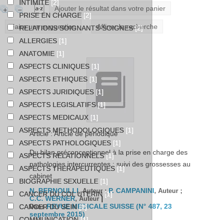
INTIMITE
[2]
Ajouter le résultat dans votre panier
PRISE EN CHARGE
[2]
Faire une suggestion
Affiner la recherche
RELATIONS SOIGNANTS-SOIGNES
[2]
ALLERGIES
[1]
ANATOMIE
[1]
ASPECTS CLINIQUES
[1]
ASPECTS ETHIQUES
[1]
ASPECTS JURIDIQUES
[1]
ASPECTS LEGISLATIFS
[1]
ASPECTS MEDICAUX
[1]
ASPECTS METHODOLOGIQUES
[1]
Article : Article de périodique
ASPECTS PATHOLOGIQUES
[1]
Du bilan préconceptionnel à la prise en charge des
ASPECTS RELATIONNELS
[1]
pathologies intercurrentes : suivi des grossesses au
ASPECTS THERAPEUTIQUES
[1]
cabinet
BIOGRAPHIE SEXUELLE
[1]
N. BERNOULLI
P. CAMPANINI
, Auteur ;
, Auteur ;
CANCER DU COL UTERIN
[1]
C.C. WERNER
|
, Auteur
REVUE MEDICALE SUISSE (N° 487, 23
CANCER DU SEIN
[1]
Dans
septembre 2015)
COMMUNICATION
[1]