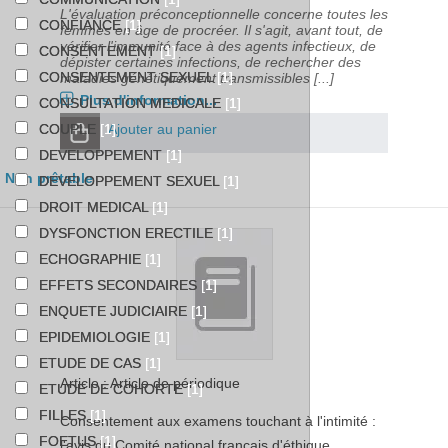
L'évaluation préconceptionnelle concerne toutes les
CONFIANCE
[1]
femmes en âge de procréer. Il s'agit, avant tout, de
vérifier l'immunité face à des agents infectieux, de
CONSENTEMENT
[1]
dépister certaines infections, de rechercher des
CONSENTEMENT SEXUEL
[1]
maladies génétiquement transmissibles [...]
Plus d'information...
CONSULTATION MEDICALE
[1]
Ajouter au panier
COUPLE
[1]
DEVELOPPEMENT
[1]
Non prêtable
DEVELOPPEMENT SEXUEL
[1]
DROIT MEDICAL
[1]
DYSFONCTION ERECTILE
[1]
ECHOGRAPHIE
[1]
EFFETS SECONDAIRES
[1]
ENQUETE JUDICIAIRE
[1]
EPIDEMIOLOGIE
[1]
ETUDE DE CAS
[1]
Article : Article de périodique
ETUDE DE COHORTE
[1]
FILLES
[1]
Consentement aux examens touchant à l'intimité :
FOETUS
[1]
l'avis du Comité national français d'éthique