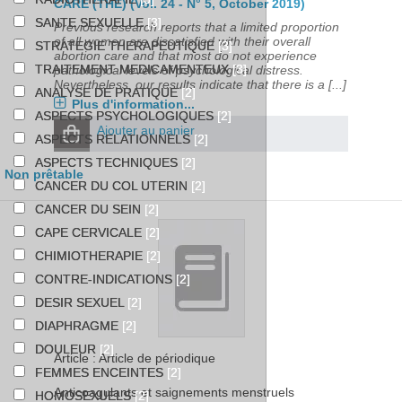
CARE (THE) (Vol. 24 - N° 5, October 2019)
SANTE SEXUELLE
[3]
Previous research reports that a limited proportion
of all women are dissatisfied with their overall
STRATEGIE THERAPEUTIQUE
[3]
abortion care and that most do not experience
TRAITEMENT MEDICAMENTEUX
[3]
pathological levels of psychological distress.
Nevertheless, our results indicate that there is a [...]
ANALYSE DE PRATIQUE
[2]
Plus d'information...
ASPECTS PSYCHOLOGIQUES
[2]
Ajouter au panier
ASPECTS RELATIONNELS
[2]
ASPECTS TECHNIQUES
[2]
Non prêtable
CANCER DU COL UTERIN
[2]
CANCER DU SEIN
[2]
CAPE CERVICALE
[2]
CHIMIOTHERAPIE
[2]
CONTRE-INDICATIONS
[2]
DESIR SEXUEL
[2]
DIAPHRAGME
[2]
DOULEUR
[2]
Article : Article de périodique
FEMMES ENCEINTES
[2]
Anticoagulants et saignements menstruels
HOMOSEXUELS
[2]