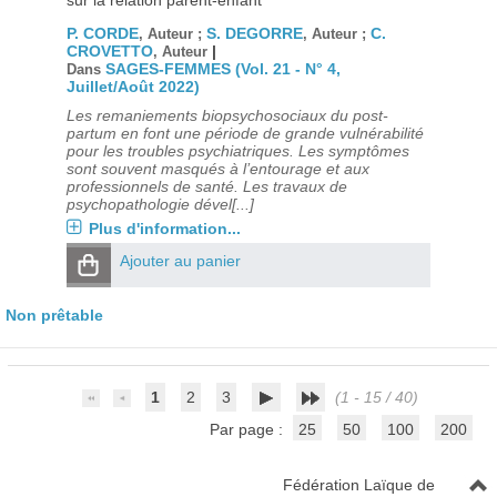
sur la relation parent-enfant
P. CORDE
S. DEGORRE
C.
, Auteur ;
, Auteur ;
CROVETTO
|
, Auteur
SAGES-FEMMES (Vol. 21 - N° 4,
Dans
Juillet/Août 2022)
Les remaniements biopsychosociaux du post-
partum en font une période de grande vulnérabilité
pour les troubles psychiatriques. Les symptômes
sont souvent masqués à l’entourage et aux
professionnels de santé. Les travaux de
psychopathologie dével[...]
Plus d'information...
Ajouter au panier
Non prêtable
1
2
3
(1 - 15 / 40)
Par page :
25
50
100
200
Fédération Laïque de