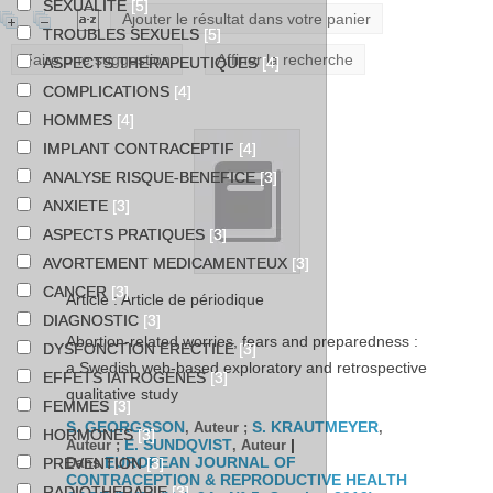
SEXUALITE
[5]
Ajouter le résultat dans votre panier
TROUBLES SEXUELS
[5]
Faire une suggestion
Affiner la recherche
ASPECTS THERAPEUTIQUES
[4]
COMPLICATIONS
[4]
HOMMES
[4]
IMPLANT CONTRACEPTIF
[4]
ANALYSE RISQUE-BENEFICE
[3]
ANXIETE
[3]
ASPECTS PRATIQUES
[3]
AVORTEMENT MEDICAMENTEUX
[3]
CANCER
[3]
Article : Article de périodique
DIAGNOSTIC
[3]
Abortion-related worries, fears and preparedness :
DYSFONCTION ERECTILE
[3]
a Swedish web-based exploratory and retrospective
EFFETS IATROGENES
[3]
qualitative study
FEMMES
[3]
S. GEORGSSON
S. KRAUTMEYER
, Auteur ;
,
HORMONES
[3]
E. SUNDQVIST
|
Auteur ;
, Auteur
EUROPEAN JOURNAL OF
PREVENTION
[3]
Dans
CONTRACEPTION & REPRODUCTIVE HEALTH
RADIOTHERAPIE
[3]