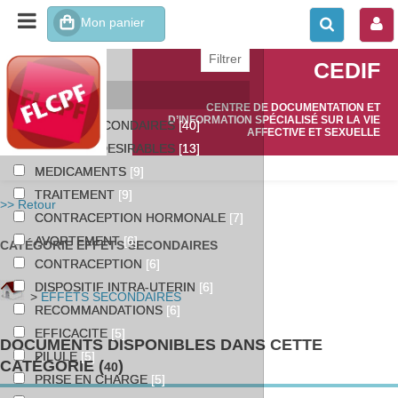
affiner ou comparer
CEDIF
Catégories
CENTRE DE DOCUMENTATION ET
D’INFORMATION SPÉCIALISÉ SUR LA VIE
EFFETS SECONDAIRES
[40]
AFFECTIVE ET SEXUELLE
EFFETS INDESIRABLES
[13]
MEDICAMENTS
[9]
TRAITEMENT
[9]
>> Retour
CONTRACEPTION HORMONALE
[7]
AVORTEMENT
[6]
CATÉGORIE EFFETS SECONDAIRES
CONTRACEPTION
[6]
DISPOSITIF INTRA-UTERIN
[6]
>
EFFETS SECONDAIRES
RECOMMANDATIONS
[6]
EFFICACITE
[5]
DOCUMENTS DISPONIBLES DANS CETTE
PILULE
[5]
CATÉGORIE (
)
40
PRISE EN CHARGE
[5]