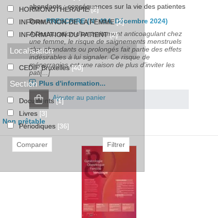
abondants : conséquences sur la vie des patientes
HORMONOTHERAPIE
[2]
PRESCRIRE (N° 494, Décembre 2024)
Dans
INFORMATION DE LA FEMME
[2]
A l'instauration d'un traitement anticoagulant chez
INFORMATION DU PATIENT
[2]
une femme, le risque de saignements menstruels
plus abondants ou prolongés fait partie des effets
Localisation
indésirables à lui signaler. Ce risque de
ménorragies est une raison de plus d'inviter les
CEDIF Bruxelles
[40]
pati[...]
Plus d'information...
Section
Ajouter au panier
Documents
[1]
Livres
[3]
Non prêtable
Périodiques
[36]