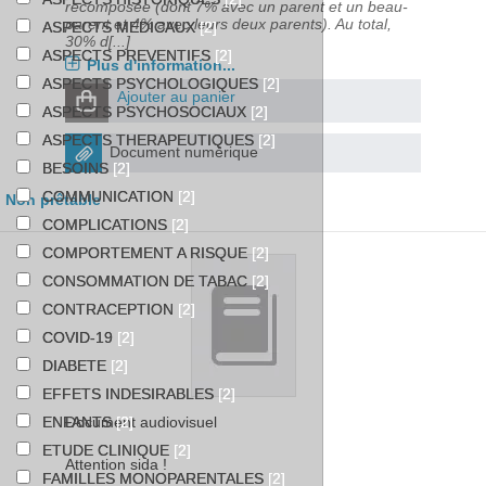
recomposée (dont 7% avec un parent et un beau-
parent et 4% avec leurs deux parents). Au total,
ASPECTS MEDICAUX
[2]
30% d[...]
ASPECTS PREVENTIFS
[2]
Plus d'information...
ASPECTS PSYCHOLOGIQUES
[2]
Ajouter au panier
ASPECTS PSYCHOSOCIAUX
[2]
ASPECTS THERAPEUTIQUES
[2]
Document numérique
BESOINS
[2]
COMMUNICATION
[2]
Non prêtable
COMPLICATIONS
[2]
COMPORTEMENT A RISQUE
[2]
CONSOMMATION DE TABAC
[2]
CONTRACEPTION
[2]
COVID-19
[2]
DIABETE
[2]
EFFETS INDESIRABLES
[2]
Document audiovisuel
ENFANTS
[2]
ETUDE CLINIQUE
[2]
Attention sida !
FAMILLES MONOPARENTALES
[2]