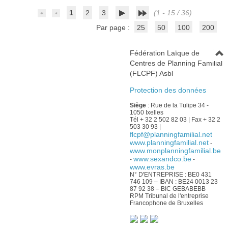
1
2
3
(1 - 15 / 36)
Par page :
25
50
100
200
Fédération Laïque de
Centres de Planning Familial
(FLCPF) Asbl
Protection des données
Siège
: Rue de la Tulipe 34 -
1050 Ixelles
Tél + 32 2 502 82 03 | Fax + 32 2
503 30 93 |
flcpf@planningfamilial.net
www.planningfamilial.net
-
www.monplanningfamilial.be
www.sexandco.be
-
-
www.evras.be
N° D'ENTREPRISE : BE0 431
746 109 – IBAN : BE24 0013 23
87 92 38 – BIC GEBABEBB
RPM Tribunal de l'entreprise
Francophone de Bruxelles