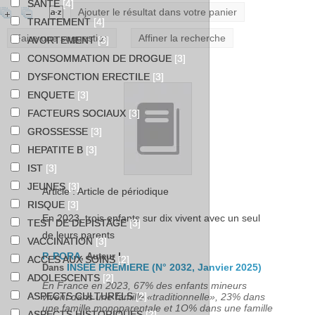
SANTE
[4]
Ajouter le résultat dans votre panier
TRAITEMENT
[4]
Faire une suggestion
Affiner la recherche
AVORTEMENT
[3]
CONSOMMATION DE DROGUE
[3]
DYSFONCTION ERECTILE
[3]
ENQUETE
[3]
FACTEURS SOCIAUX
[3]
GROSSESSE
[3]
HEPATITE B
[3]
IST
[3]
JEUNES
[3]
Article : Article de périodique
RISQUE
[3]
En 2023, trois enfants sur dix vivent avec un seul
TEST DE DEPISTAGE
[3]
de leurs parents
VACCINATION
[3]
P. PORA
|
, Auteur
ACCES AUX SOINS
[2]
INSEE PREMIERE (N° 2032, Janvier 2025)
Dans
ADOLESCENTS
[2]
En France en 2023, 67% des enfants mineurs
ASPECTS CULTURELS
[2]
vivent dans une famille «traditionnelle», 23% dans
une famille monoparentale et 1O% dans une famille
ASPECTS HISTORIQUES
[2]