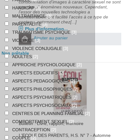
consommation d’images à caractère sexuel ne sont
pas des phénomènes nouveaux. Cependant,
HANDICAP
[3]
l’essor des nouvelles technologies a
MALTRAITANCE
[3]
considérablement facilité l’accès à ce type de
contenu, notamment chez[...]
PARENTALITE
[3]
Plus d'information...
TRAUMATISME PSYCHIQUE
[3]
Ajouter au panier
VIOLENCE
[3]
VIOLENCE CONJUGALE
[3]
Non prêtable
ADULTES
[2]
APPROCHE PSYCHOLOGIQUE
[2]
ASPECTS EDUCATIFS
[2]
ASPECTS PEDAGOGIQUES
[2]
ASPECTS PHILOSOPHIQUES
[2]
ASPECTS PSYCHIATRIQUES
[2]
ASPECTS PSYCHOSOCIAUX
[2]
CENTRES DE PLANNING FAMILIAL
[2]
COMPORTEMENT SEXUEL
[2]
Bulletin : Livre, rapport, mémoire
CONTRACEPTION
[2]
L'ECOLE DES PARENTS
, H.S. N° 7 - Automne
COUPLE
[2]