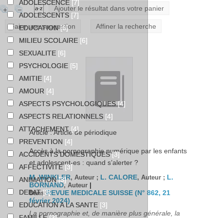
ADOLESCENCE
[7]
Ajouter le résultat dans votre panier
ADOLESCENTS
[7]
Faire une suggestion
Affiner la recherche
EDUCATION
[6]
MILIEU SCOLAIRE
[6]
SEXUALITE
[6]
PSYCHOLOGIE
[5]
AMITIE
[4]
AMOUR
[4]
ASPECTS PSYCHOLOGIQUES
[4]
ASPECTS RELATIONNELS
[4]
ATTACHEMENT
[4]
Article : Article de périodique
PREVENTION
[4]
Accès à la pornographie numérique par les enfants
ACCIDENTS DOMESTIQUES
[3]
et adolescent-es : quand s’alerter ?
AFFECTIVITE
[3]
M. WINKLER
L. CALORE
L.
, Auteur ;
, Auteur ;
ANIMATION
[3]
BORNAND
|
, Auteur
DEBAT
[3]
REVUE MEDICALE SUISSE (N° 862, 21
Dans
février 2024)
EDUCATION A LA SANTE
[3]
La pornographie et, de manière plus générale, la
FAMILLE
[3]