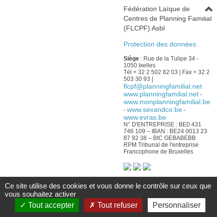
Fédération Laïque de
Centres de Planning Familial
(FLCPF) Asbl
Protection des données
Siège
: Rue de la Tulipe 34 -
1050 Ixelles
Tél + 32 2 502 82 03 | Fax + 32 2
503 30 93 |
flcpf@planningfamilial.net
www.planningfamilial.net
-
www.monplanningfamilial.be
www.sexandco.be
-
-
www.evras.be
N° D'ENTREPRISE : BE0 431
746 109 – IBAN : BE24 0013 23
87 92 38 – BIC GEBABEBB
RPM Tribunal de l'entreprise
Francophone de Bruxelles
Avec le soutien :
Ce site utilise des cookies et vous donne le contrôle sur ceux que
vous souhaitez activer
De la Fédération Wallonie-
Bruxelles
Tout accepter
Tout refuser
Personnaliser
Du Service public