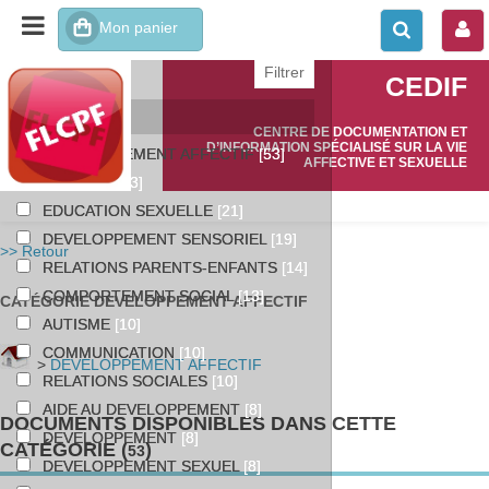
affiner ou comparer
CEDIF
Catégories
CENTRE DE DOCUMENTATION ET
D’INFORMATION SPÉCIALISÉ SUR LA VIE
DEVELOPPEMENT AFFECTIF
[53]
AFFECTIVE ET SEXUELLE
ENFANTS
[33]
EDUCATION SEXUELLE
[21]
DEVELOPPEMENT SENSORIEL
[19]
>> Retour
RELATIONS PARENTS-ENFANTS
[14]
COMPORTEMENT SOCIAL
[13]
CATÉGORIE DEVELOPPEMENT AFFECTIF
AUTISME
[10]
COMMUNICATION
[10]
>
DEVELOPPEMENT AFFECTIF
RELATIONS SOCIALES
[10]
AIDE AU DEVELOPPEMENT
[8]
DOCUMENTS DISPONIBLES DANS CETTE
DEVELOPPEMENT
[8]
CATÉGORIE (
)
53
DEVELOPPEMENT SEXUEL
[8]