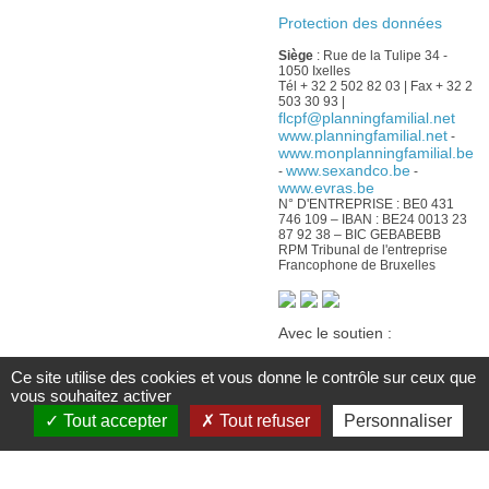
Protection des données
Siège
: Rue de la Tulipe 34 -
1050 Ixelles
Tél + 32 2 502 82 03 | Fax + 32 2
503 30 93 |
flcpf@planningfamilial.net
www.planningfamilial.net
-
www.monplanningfamilial.be
www.sexandco.be
-
-
www.evras.be
N° D'ENTREPRISE : BE0 431
746 109 – IBAN : BE24 0013 23
87 92 38 – BIC GEBABEBB
RPM Tribunal de l'entreprise
Francophone de Bruxelles
Avec le soutien :
De la Fédération Wallonie-
Ce site utilise des cookies et vous donne le contrôle sur ceux que
Bruxelles
vous souhaitez activer
Du Service public
francophone bruxellois
Tout accepter
Tout refuser
Personnaliser
Commission communautaire
française
De la Wallonie