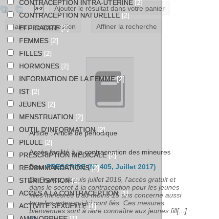
CONTRACEPTION INTRA-UTERINE
[2]
Ajouter le résultat dans votre panier
CONTRACEPTION NATURELLE
[2]
Faire une suggestion
Affiner la recherche
EFFICACITE
[2]
FEMMES
[2]
FILLES
[2]
HORMONES
[2]
INFORMATION DE LA FEMME
[2]
IST
[2]
JEUNES
[2]
MENSTRUATION
[2]
OUTIL D'INFORMATION
[2]
Article : Article de périodique
PILULE
[2]
Accès facilité à la contraception des mineures
PRESCRIPTION MEDICALE
[2]
PRESCRIRE (N° 405, Juillet 2017)
Dans
RECOMMANDATIONS
[2]
En France, depuis juillet 2016, l'accès gratuit et
STERILISATION
[2]
dans le secret à la contraception pour les jeunes
ACCES A LA CONTRACEPTION
[1]
filles mineures d'au moins 15 ans concerne aussi
tous les actes qui lui sont liés. Ces mesures
ACTIVITE SEXUELLE
[1]
bienvenues sont à faire connaître aux jeunes fill[...]
AMENORRHEE
[1]