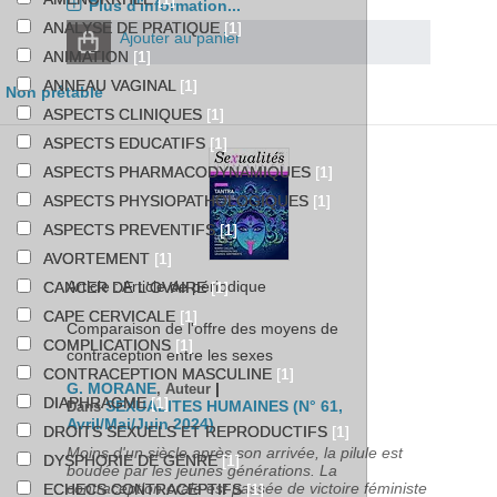
Plus d'information...
ANALYSE DE PRATIQUE
[1]
Ajouter au panier
ANIMATION
[1]
ANNEAU VAGINAL
[1]
Non prêtable
ASPECTS CLINIQUES
[1]
ASPECTS EDUCATIFS
[1]
ASPECTS PHARMACODYNAMIQUES
[1]
ASPECTS PHYSIOPATHOLOGIQUES
[1]
ASPECTS PREVENTIFS
[1]
AVORTEMENT
[1]
Article : Article de périodique
CANCER DE L'OVAIRE
[1]
CAPE CERVICALE
[1]
Comparaison de l'offre des moyens de
COMPLICATIONS
[1]
contraception entre les sexes
CONTRACEPTION MASCULINE
[1]
G. MORANE
|
, Auteur
DIAPHRAGME
[1]
SEXUALITES HUMAINES (N° 61,
Dans
Avril/Mai/Juin 2024)
DROITS SEXUELS ET REPRODUCTIFS
[1]
Moins d'un siècle après son arrivée, la pilule est
DYSPHORIE DE GENRE
[1]
boudée par les jeunes générations. La
contraception orale est passée de victoire féministe
ECHECS CONTRACEPTIFS
[1]