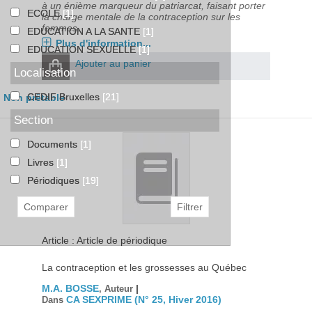
à un énième marqueur du patriarcat, faisant porter
ECOLE
[1]
la charge mentale de la contraception sur les
femmes.
EDUCATION A LA SANTE
[1]
Plus d'information...
EDUCATION SEXUELLE
[1]
Ajouter au panier
Localisation
CEDIF Bruxelles
[21]
Non prêtable
Section
Documents
[1]
Livres
[1]
Périodiques
[19]
Article : Article de périodique
La contraception et les grossesses au Québec
M.A. BOSSE
|
, Auteur
CA SEXPRIME (N° 25, Hiver 2016)
Dans