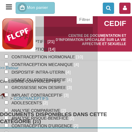
affiner ou comparer
CEDIF
Catégories
CENTRE DE DOCUMENTATION ET
D’INFORMATION SPÉCIALISÉ SUR LA VIE
CONTRACEPTIFS
[21]
AFFECTIVE ET SEXUELLE
CONTRACEPTION
[14]
CONTRACEPTION HORMONALE
[10]
CONTRACEPTION MECANIQUE
[4]
>> Retour
DISPOSITIF INTRA-UTERIN
[4]
USAGE DU CONTRACEPTIF
[4]
CATÉGORIE CONTRACEPTIFS
GROSSESSE NON DESIREE
[3]
IMPLANT CONTRACEPTIF
[3]
>
CONTRACEPTIFS
ADOLESCENTS
[2]
ANALYSE COMPARATIVE
[2]
DOCUMENTS DISPONIBLES DANS CETTE
ANALYSE RISQUE-BENEFICE
[2]
CATÉGORIE (
)
21
CONTRACEPTION D'URGENCE
[2]