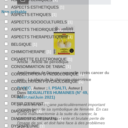
ASPECTS ESTHETIQUES
[1]
Non prêtable
ASPECTS ETHIQUES
[1]
ASPECTS SOCIOCULTURELS
[1]
ASPECTS THEORIQUES
[1]
ASPECTS THERAPEUTIQUES
[1]
BELGIQUE
[1]
CHIMIOTHERAPIE
[1]
CIGARETTE ELECTRONIQUE
[1]
Article : Article de périodique
CONSOMMATION DE TABAC
[1]
Amélioration de l'image corporelle après cancer du
CONSULTATION GYNECOLOGIQUE
[1]
sein : La place de la chirurgie réparatrice
CONSULTATION PSYCHOLOGIQUE
[1]
P. VICO
I. PSALTI
|
, Auteur ;
, Auteur
COUPLE
[1]
SEXUALITES HUMAINES (N° 49,
Dans
DEBAT
[1]
Avril/Mai/Juin 2021)
DESIR D'ENFANT
[1]
Le sein est un organe particulièrement important
compte tenu de sa symbolique de féminité. En cas
DIAGNOSTIC
[1]
d'une mammectomie à la suite du cancer, la
patiente subit une importante et brutale perte de
DIAGNOSTIC PRENATAL
[1]
l'image de soi, et doit faire face à des problèmes
DYSPAREUNIE
[1]
d'a[...]