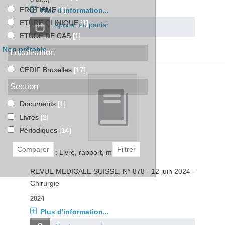
EROTISME
[1]
Plus d'information...
ETUDE CLINIQUE
[1]
Ajouter au panier
ETUDE DE CAS
[1]
Non prêtable
Localisation
CEDIF Bruxelles
[17]
Section
Documents
[1]
Livres
[2]
Périodiques
[14]
Bulletin : Livre, rapport, mémoire
REVUE MEDICALE SUISSE
, N° 878 - 12 juin 2024 -
Chirurgie
2024
Plus d'information...