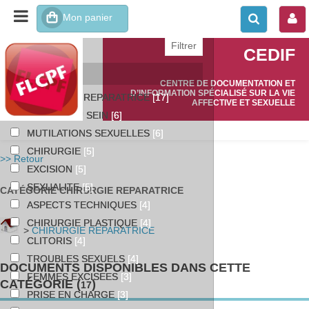
affiner ou comparer
CEDIF
Catégories
CENTRE DE DOCUMENTATION ET
D’INFORMATION SPÉCIALISÉ SUR LA VIE
CHIRURGIE REPARATRICE
[17]
AFFECTIVE ET SEXUELLE
CANCER DU SEIN
[6]
MUTILATIONS SEXUELLES
[6]
CHIRURGIE
[5]
>> Retour
EXCISION
[5]
SEXUALITE
[5]
CATÉGORIE CHIRURGIE REPARATRICE
ASPECTS TECHNIQUES
[4]
CHIRURGIE PLASTIQUE
[4]
>
CHIRURGIE REPARATRICE
CLITORIS
[4]
TROUBLES SEXUELS
[4]
DOCUMENTS DISPONIBLES DANS CETTE
FEMMES EXCISEES
[3]
CATÉGORIE (
)
17
PRISE EN CHARGE
[3]