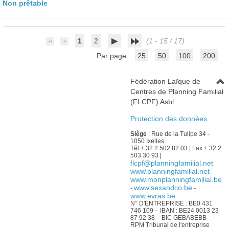
Non prêtable
1
2
(1 - 15 / 17)
Par page :
25
50
100
200
Fédération Laïque de
Centres de Planning Familial
(FLCPF) Asbl
Protection des données
Siège
: Rue de la Tulipe 34 -
1050 Ixelles
Tél + 32 2 502 82 03 | Fax + 32 2
503 30 93 |
flcpf@planningfamilial.net
www.planningfamilial.net
-
www.monplanningfamilial.be
www.sexandco.be
-
-
www.evras.be
N° D'ENTREPRISE : BE0 431
746 109 – IBAN : BE24 0013 23
87 92 38 – BIC GEBABEBB
RPM Tribunal de l'entreprise