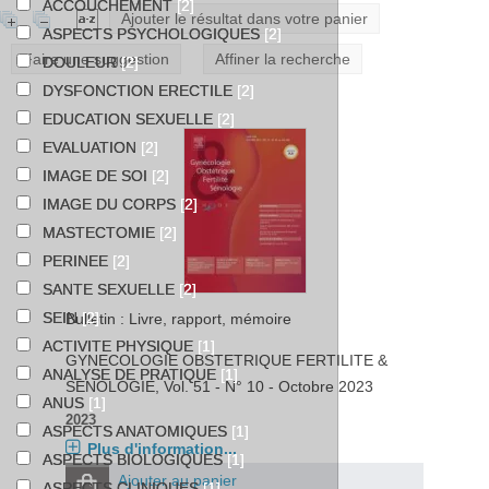
ACCOUCHEMENT
[2]
Ajouter le résultat dans votre panier
ASPECTS PSYCHOLOGIQUES
[2]
Faire une suggestion
Affiner la recherche
DOULEUR
[2]
DYSFONCTION ERECTILE
[2]
EDUCATION SEXUELLE
[2]
EVALUATION
[2]
IMAGE DE SOI
[2]
IMAGE DU CORPS
[2]
MASTECTOMIE
[2]
PERINEE
[2]
SANTE SEXUELLE
[2]
SEIN
[2]
Bulletin : Livre, rapport, mémoire
ACTIVITE PHYSIQUE
[1]
GYNECOLOGIE OBSTETRIQUE FERTILITE &
ANALYSE DE PRATIQUE
[1]
SENOLOGIE
, Vol. 51 - N° 10 - Octobre 2023
ANUS
[1]
2023
ASPECTS ANATOMIQUES
[1]
Plus d'information...
ASPECTS BIOLOGIQUES
[1]
Ajouter au panier
ASPECTS CLINIQUES
[1]