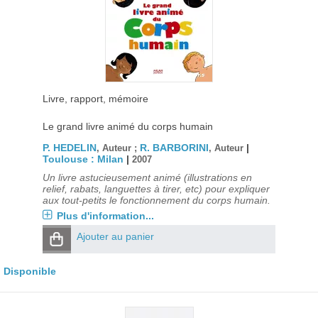
Livre, rapport, mémoire
Le grand livre animé du corps humain
P. HEDELIN
R. BARBORINI
|
, Auteur ;
, Auteur
Toulouse : Milan
|
2007
Un livre astucieusement animé (illustrations en
relief, rabats, languettes à tirer, etc) pour expliquer
aux tout-petits le fonctionnement du corps humain.
Plus d'information...
Ajouter au panier
Disponible