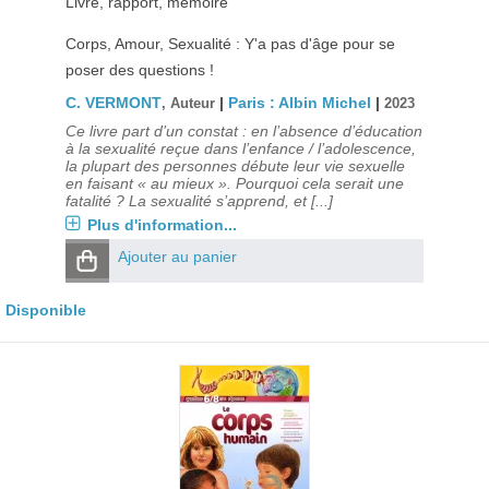
Livre, rapport, mémoire
Corps, Amour, Sexualité : Y'a pas d'âge pour se
poser des questions !
C. VERMONT
|
Paris : Albin Michel
|
, Auteur
2023
Ce livre part d’un constat : en l’absence d’éducation
à la sexualité reçue dans l’enfance / l’adolescence,
la plupart des personnes débute leur vie sexuelle
en faisant « au mieux ». Pourquoi cela serait une
fatalité ? La sexualité s’apprend, et [...]
Plus d'information...
Ajouter au panier
Disponible