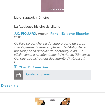
Livre, rapport, mémoire
La fabuleuse histoire du clitoris
J.C. PIQUARD
|
Paris : Editions Blanche
|
, Auteur
2012
Ce livre se penche sur l'unique organe du corps
spécifiquement dédié au plaisir : de l'Antiquité, en
passant par sa découverte anatomique au 16e
siècle, jusqu'à sa décadence à l'aube du 20e siècle.
Cet ouvrage richement documenté s'intéresse à
l[...]
Plus d'information...
Ajouter au panier
Disponible