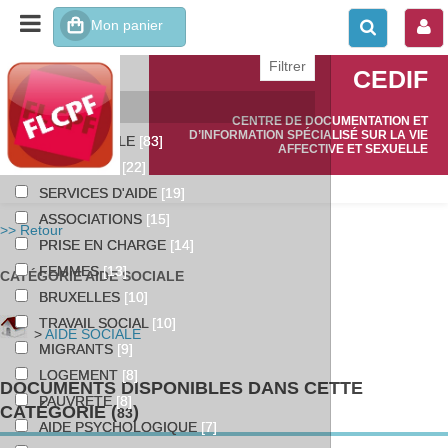
affiner ou comparer
CEDIF
Catégories
CENTRE DE DOCUMENTATION ET
D’INFORMATION SPÉCIALISÉ SUR LA VIE
AIDE SOCIALE
[83]
AFFECTIVE ET SEXUELLE
PRECARITE
[22]
SERVICES D'AIDE
[19]
ASSOCIATIONS
[15]
>> Retour
PRISE EN CHARGE
[14]
FEMMES
[13]
CATÉGORIE AIDE SOCIALE
BRUXELLES
[10]
TRAVAIL SOCIAL
[10]
>
AIDE SOCIALE
MIGRANTS
[9]
LOGEMENT
[8]
DOCUMENTS DISPONIBLES DANS CETTE
PAUVRETE
[8]
CATÉGORIE (
)
83
AIDE PSYCHOLOGIQUE
[7]