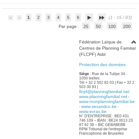
1
2
3
4
5
6
(1 - 15 / 83)
Par page :
25
50
100
200
Fédération Laïque de
Centres de Planning Familial
(FLCPF) Asbl
Protection des données
Siège
: Rue de la Tulipe 34 -
1050 Ixelles
Tél + 32 2 502 82 03 | Fax + 32 2
503 30 93 |
flcpf@planningfamilial.net
www.planningfamilial.net
-
www.monplanningfamilial.be
www.sexandco.be
-
-
www.evras.be
N° D'ENTREPRISE : BE0 431
746 109 – IBAN : BE24 0013 23
87 92 38 – BIC GEBABEBB
RPM Tribunal de l'entreprise
Francophone de Bruxelles