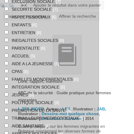
EXCLUSION SOCIALE
[7]
Ajouter le résultat dans votre panier
SECURITE SOCIALE
[7]
Faire une suggestion
Affiner la recherche
ASPECTS SOCIAUX
[6]
ENFANTS
[6]
ENTRETIEN
[6]
INEGALITES SOCIALES
[6]
PARENTALITE
[6]
ACCUEIL
[5]
AIDE A LA JEUNESSE
[5]
CPAS
[5]
FAMILLES MONOPARENTALES
[5]
Livre, rapport, mémoire
INTEGRATION SOCIALE
[5]
ABC de la sécurité : Guide pratique pour femmes
JEUNES
[5]
migrantes
POLITIQUE SOCIALE
[5]
I. ZEILINGER
LEA
JAB
, Auteur ;
, Illustrateur ;
,
PROMOTION DE LA SANTE
[5]
Dessine-moi quelque chose
Illustrateur ;
,
TRAVAILLEURS MEDICOSOCIAUX
[5]
|
Bruxelles : Garance
|
Illustrateur
2014
AIDE SANITAIRE
[4]
Guide pratique pour les femmes migrantes en
Belgique concernant les diverses formes de
ASPECTS POLITIQUES
[4]