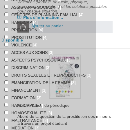
violences (verbale, sexuelle, physique,
économique, sociale...) et les solutions possibles
ASSISTANTS SOCIAUX
[4]
pour chaque situation.
CENTRES DE PLANNING FAMILIAL
[4]
Plus d'information...
HANDICAP
[4]
Ajouter au panier
PREVENTION
[4]
PROSTITUTION
[4]
Disponible
VIOLENCE
[4]
ACCES AUX SOINS
[3]
ASPECTS PSYCHOSOCIAUX
[3]
DISCRIMINATION
[3]
DROITS SEXUELS ET REPRODUCTIFS
[3]
EMANCIPATION DE LA FEMME
[3]
FINANCEMENT
[3]
FORMATION
[3]
Article : Article de périodique
HANDICAPES
[3]
HOMOSEXUALITE
[3]
Abord de la question de la prostitution des mineurs
MALTRAITANCE
[3]
à travers un projet étudiant
MEDIATION
[3]