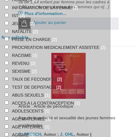
va de 1,64 enfant par femme pour les cadres à
1,91 pour les employées. Les femmes qui n[...]
INFORMATION DE LA FEMME
[2]
Plus d'information...
IST
[2]
Ajouter au panier
JEUNES
[2]
NATALITE
[2]
Non prêtable
PRISE EN CHARGE
[2]
PROCREATION MEDICALEMENT ASSISTEE
[2]
RACISME
[2]
REVENU
[2]
SEXISME
[2]
TAUX DE FECONDITE
[2]
TEST DE DEPISTAGE
[2]
ABUS SEXUELS
[1]
ACCES A LA CONTRACEPTION
[1]
Article : Article de périodique
ADOLESCENTS
[1]
Age de la puberté et sexualité des jeunes femmes
AGE MATERNEL
[1]
occidentales
AGE PATERNEL
[1]
C. TRESCH
J. OHL
|
, Auteur ;
, Auteur
AGISME
[1]