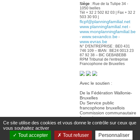
Siège
: Rue de la Tulipe 34 -
1050 Ixelles
Tél + 32 2 502 82 03 | Fax + 32 2
503 30 93 |
flcpf@planningfamilial.net
www.planningfamilial.net
-
www.monplanningfamilial.be
www.sexandco.be
-
-
www.evras.be
N° D'ENTREPRISE : BE0 431
746 109 – IBAN : BE24 0013 23
87 92 38 – BIC GEBABEBB
RPM Tribunal de l'entreprise
Francophone de Bruxelles
Avec le soutien :
De la Fédération Wallonie-
Bruxelles
Du Service public
francophone bruxellois
Commission communautaire
française
Ce site utilise des cookies et vous donne le contrôle sur ceux que
De la Wallonie
vous souhaitez activer
Tout accepter
Tout refuser
Personnaliser