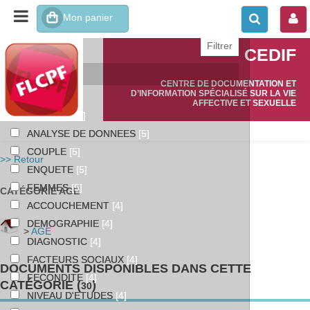
affiner ou comparer
CEDIF
Catégories
CENTRE DE DOCUMENTATION ET
D’INFORMATION SPÉCIALISÉ SUR LA VIE
AGE
[30]
AFFECTIVE ET SEXUELLE
FRANCE
[10]
ANALYSE DE DONNEES
[5]
COUPLE
[5]
>> Retour
ENQUETE
[5]
FEMMES
[5]
CATÉGORIE AGE
ACCOUCHEMENT
[4]
DEMOGRAPHIE
[4]
>
AGE
DIAGNOSTIC
[4]
FACTEURS SOCIAUX
[4]
DOCUMENTS DISPONIBLES DANS CETTE
FECONDITE
[4]
CATÉGORIE (
)
30
NIVEAU D'ETUDES
[4]