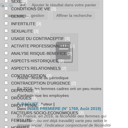
SEXE
[4]
Ajouter le résultat dans votre panier
CONDITIONS DE VIE
[3]
Faire une suggestion
Affiner la recherche
GENRE
[3]
INFERTILITE
[3]
SEXUALITE
[3]
USAGE DU CONTRACEPTIF
[3]
ACTIVITE PROFESSIONNELLE
[2]
ANALYSE RISQUE-BENEFICE
[2]
ASPECTS HISTORIQUES
[2]
ASPECTS RELATIONNELS
[2]
CONTRACEPTION
[2]
Article : Article de périodique
CONTRACEPTION D'URGENCE
[2]
En 2016, les femmes cadres ont un peu moins
DEPISTAGE
[2]
d’enfants que les employées
DROGUES
[2]
F. DAGUET
|
, Auteur
DROIT PENAL
[2]
INSEE PREMIERE (N° 1769, Août 2019)
Dans
FACTEURS SOCIO-ECONOMIQUES
[2]
En France, en 2016, la fécondité des femmes qui
FERTILITE
[2]
travaillent (ou ont déjà travaillé) varie peu selon le
groupe social : l’indicateur conjoncturel de fécondité
HOMMES
[2]