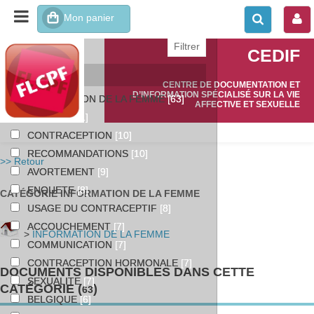
affiner ou comparer
CEDIF
Catégories
CENTRE DE DOCUMENTATION ET
D’INFORMATION SPÉCIALISÉ SUR LA VIE
INFORMATION DE LA FEMME
[63]
AFFECTIVE ET SEXUELLE
FEMMES
[11]
CONTRACEPTION
[10]
RECOMMANDATIONS
[10]
>> Retour
AVORTEMENT
[9]
ENQUETE
[8]
CATÉGORIE INFORMATION DE LA FEMME
USAGE DU CONTRACEPTIF
[8]
ACCOUCHEMENT
[7]
>
INFORMATION DE LA FEMME
COMMUNICATION
[7]
CONTRACEPTION HORMONALE
[7]
DOCUMENTS DISPONIBLES DANS CETTE
SEXUALITE
[7]
CATÉGORIE (
)
63
BELGIQUE
[6]