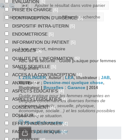
EVALUATION
[6]
Ajouter le résultat dans votre panier
PRISE EN CHARGE
[6]
Faire une suggestion
Affiner la recherche
CONTRACEPTION D'URGENCE
[5]
DISPOSITIF INTRA-UTERIN
[5]
ENDOMETRIOSE
[5]
INFORMATION DU PATIENT
[5]
Livre, rapport, mémoire
PREJUGES
[5]
QUALITE DE L'INFORMATION
[5]
ABC de la sécurité : Guide pratique pour femmes
SANTE SEXUELLE
[5]
migrantes
ACCES A LA CONTRACEPTION
[4]
I. ZEILINGER
LEA
JAB
, Auteur ;
, Illustrateur ;
,
Dessine-moi quelque chose
ANXIETE
[4]
Illustrateur ;
,
|
Bruxelles : Garance
|
Illustrateur
2014
ASPECTS EDUCATIFS
[4]
Guide pratique pour les femmes migrantes en
ASPECTS LEGISLATIFS
[4]
Belgique concernant les diverses formes de
violences (verbale, sexuelle, physique,
CONSENTEMENT
[4]
économique, sociale...) et les solutions possibles
DOULEUR
[4]
pour chaque situation.
Plus d'information...
EFFETS INDESIRABLES
[4]
Ajouter au panier
FACTEURS DE RISQUE
[4]
GROSSESSE
[4]