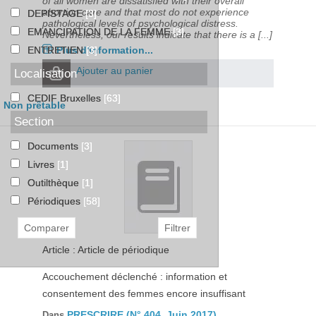
of all women are dissatisfied with their overall
abortion care and that most do not experience
DEPISTAGE
[3]
pathological levels of psychological distress.
EMANCIPATION DE LA FEMME
[3]
Nevertheless, our results indicate that there is a [...]
Plus d'information...
ENTRETIEN
[3]
Ajouter au panier
Localisation
CEDIF Bruxelles
[63]
Non prêtable
Section
Documents
[3]
Livres
[1]
Outilthèque
[1]
Périodiques
[58]
Article : Article de périodique
Accouchement déclenché : information et
consentement des femmes encore insuffisant
PRESCRIRE (N° 404, Juin 2017)
Dans