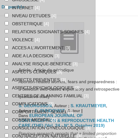
Disponible
INTERNET
[4]
NIVEAU D'ETUDES
[4]
OBSTETRIQUE
[4]
RELATIONS SOIGNANTS-SOIGNES
[4]
VIOLENCE
[4]
ACCES A L'AVORTEMENT
[3]
AIDE A LA DECISION
[3]
ANALYSE RISQUE-BENEFICE
[3]
Article : Article de périodique
ASPECTS CLINIQUES
[3]
ASPECTS PREVENTIFS
[3]
Abortion-related worries, fears and preparedness :
ASPECTS PSYCHOLOGIQUES
[3]
a Swedish web-based exploratory and retrospective
CENTRES DE PLANNING FAMILIAL
[3]
qualitative study
COMPLICATIONS
[3]
S. GEORGSSON
S. KRAUTMEYER
, Auteur ;
,
E. SUNDQVIST
|
Auteur ;
, Auteur
COMPORTEMENT SEXUEL
[3]
EUROPEAN JOURNAL OF
Dans
CONSEIL MEDICAL
[3]
CONTRACEPTION & REPRODUCTIVE HEALTH
CARE (THE) (Vol. 24 - N° 5, October 2019)
CONSULTATION GYNECOLOGIQUE
[3]
Previous research reports that a limited proportion
CONTRACEPTION NATURELLE
[3]