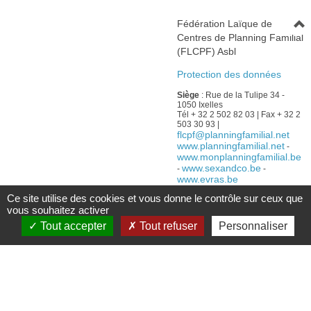
Fédération Laïque de
Centres de Planning Familial
(FLCPF) Asbl
Protection des données
Siège
: Rue de la Tulipe 34 -
1050 Ixelles
Tél + 32 2 502 82 03 | Fax + 32 2
503 30 93 |
flcpf@planningfamilial.net
www.planningfamilial.net
-
www.monplanningfamilial.be
www.sexandco.be
-
-
www.evras.be
N° D'ENTREPRISE : BE0 431
Ce site utilise des cookies et vous donne le contrôle sur ceux que
746 109 – IBAN : BE24 0013 23
vous souhaitez activer
87 92 38 – BIC GEBABEBB
RPM Tribunal de l'entreprise
Tout accepter
Tout refuser
Personnaliser
Francophone de Bruxelles
Avec le soutien :
De la Fédération Wallonie-
Bruxelles