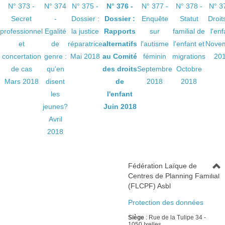
N° 373 -
N° 374
N° 375 -
N° 376 -
N° 377 -
N° 378 -
N° 3
Secret
-
Dossier :
Dossier :
Enquête
Statut
Droit
professionnel
Egalité
la justice
Rapports
sur
familial de
l'enf
et
de
réparatrice
alternatifs
l'autisme
l'enfant et
Nove
concertation
genre :
Mai 2018
au Comité
féminin
migrations
20
de cas
qu'en
des droits
Septembre
Octobre
Mars 2018
disent
de
2018
2018
les
l'enfant
jeunes?
Juin 2018
Avril
2018
Fédération Laïque de
Centres de Planning Familial
(FLCPF) Asbl
Protection des données
Siège
: Rue de la Tulipe 34 -
1050 Ixelles