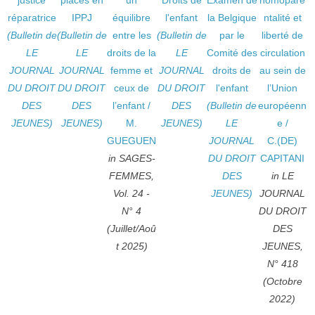
justice
placés en
un
Droits de
Examen de
homopare
réparatrice
IPPJ
équilibre
l'enfant
la Belgique
ntalité et
(Bulletin de
(Bulletin de
entre les
(Bulletin de
par le
liberté de
LE
LE
droits de la
LE
Comité des
circulation
JOURNAL
JOURNAL
femme et
JOURNAL
droits de
au sein de
DU DROIT
DU DROIT
ceux de
DU DROIT
l'enfant
l’Union
DES
DES
l’enfant
/
DES
(Bulletin de
européenn
JEUNES)
JEUNES)
M.
JEUNES)
LE
e
/
GUEGUEN
JOURNAL
C.(DE)
in SAGES-
DU DROIT
CAPITANI
FEMMES,
DES
in LE
Vol. 24 -
JEUNES)
JOURNAL
N° 4
DU DROIT
(Juillet/Aoû
DES
t 2025)
JEUNES,
N° 418
(Octobre
2022)