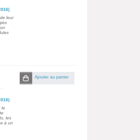
2016)
de leur
gies
non
lules
Ajouter au panier
2016)
 le
te
s, les
ue à un