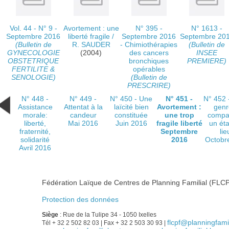
Vol. 44 - N° 9 -
Avortement : une
N° 395 -
N° 1613 -
Septembre 2016
liberté fragile
/
Septembre 2016
Septembre 20
(Bulletin de
R. SAUDER
- Chimiothérapies
(Bulletin de
GYNECOLOGIE
(2004)
des cancers
INSEE
OBSTETRIQUE
bronchiques
PREMIERE)
FERTILITE &
opérables
SENOLOGIE)
(Bulletin de
PRESCRIRE)
N° 448 -
N° 449 -
N° 450 - Une
N° 451 -
N° 452 
Assistance
Attentat à la
laïcité bien
Avortement :
genr
morale:
candeur
constituée
une trop
compa
liberté,
Mai 2016
Juin 2016
fragile liberté
un ét
fraternité,
Septembre
lie
solidarité
2016
Octobr
Avril 2016
Fédération Laïque de Centres de Planning Familial (FLCP
Protection des données
Siège
: Rue de la Tulipe 34 - 1050 Ixelles
flcpf@planningfamil
Tél + 32 2 502 82 03 | Fax + 32 2 503 30 93 |