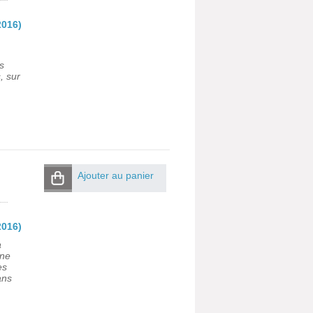
2016)
s
, sur
Ajouter au panier
2016)
à
une
es
ans