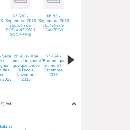
N° 536 -
N° 83 -
16
Septembre 2016
Septembre 2016
(Bulletin de
(Bulletin de
POPULATION &
CALEPIN)
SOCIETES)
- Sexe,
N° 453 - Il se
N° 454 -
e et
passe toujours
L'Europe, quel
gnie :
quelque chose
numéro?
at des
à l'école
Décembre
ux
Novembre
2016
e 2016
2016
F) Asbl
ial.net