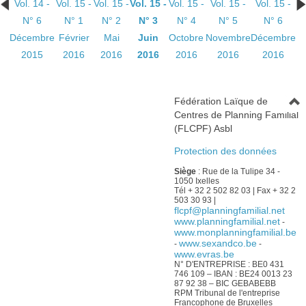
Vol. 14 -
Vol. 15 -
Vol. 15 -
Vol. 15 -
Vol. 15 -
Vol. 15 -
Vol. 15 -
N° 6
N° 1
N° 2
N° 3
N° 4
N° 5
N° 6
Décembre
Février
Mai
Juin
Octobre
Novembre
Décembre
2015
2016
2016
2016
2016
2016
2016
Fédération Laïque de
Centres de Planning Familial
(FLCPF) Asbl
Protection des données
Siège
: Rue de la Tulipe 34 -
1050 Ixelles
Tél + 32 2 502 82 03 | Fax + 32 2
503 30 93 |
flcpf@planningfamilial.net
www.planningfamilial.net
-
www.monplanningfamilial.be
www.sexandco.be
-
-
www.evras.be
N° D'ENTREPRISE : BE0 431
746 109 – IBAN : BE24 0013 23
87 92 38 – BIC GEBABEBB
RPM Tribunal de l'entreprise
Francophone de Bruxelles