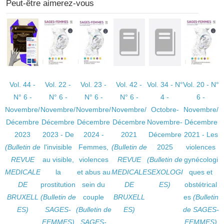
Peut-être aimerez-vous
Vol. 44 -
Vol. 22 -
Vol. 23 -
Vol. 42 -
Vol. 34 - N°
Vol. 20 - N°
N° 6 -
N° 6 -
N° 6 -
N° 6 -
4 -
6 -
Novembre/
Novembre/
Novembre/
Novembre/
Octobre-
Novembre/
Décembre
Décembre
Décembre
Décembre
Novembre-
Décembre
2023
2023 - De
2024 -
2021
Décembre
2021 - Les
(Bulletin de
l'invisible
Femmes,
(Bulletin de
2025
violences
REVUE
au visible,
violences
REVUE
(Bulletin de
gynécologi
MEDICALE
la
et abus au
MEDICALE
SEXOLOGI
ques et
DE
prostitution
sein du
DE
ES)
obstétrical
BRUXELL
(Bulletin de
couple
BRUXELL
es
(Bulletin
ES)
SAGES-
(Bulletin de
ES)
de SAGES-
FEMMES)
SAGES-
FEMMES)