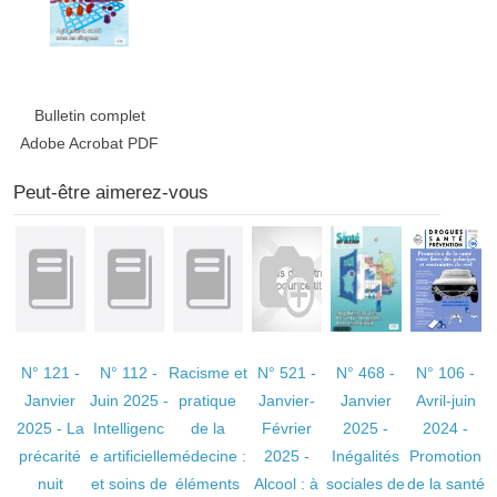
Bulletin complet
Adobe Acrobat PDF
Peut-être aimerez-vous
N° 121 -
N° 112 -
Racisme et
N° 521 -
N° 468 -
N° 106 -
Janvier
Juin 2025 -
pratique
Janvier-
Janvier
Avril-juin
2025 - La
Intelligenc
de la
Février
2025 -
2024 -
précarité
e artificielle
médecine :
2025 -
Inégalités
Promotion
nuit
et soins de
éléments
Alcool : à
sociales de
de la santé