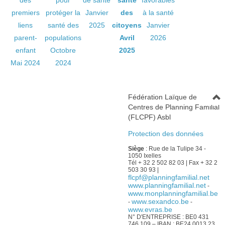
des
pour
de santé
santé
favorables
premiers
protéger la
Janvier
des
à la santé
liens
santé des
2025
citoyens
Janvier
parent-
populations
Avril
2026
enfant
Octobre
2025
Mai 2024
2024
Fédération Laïque de
Centres de Planning Familial
(FLCPF) Asbl
Protection des données
Siège
: Rue de la Tulipe 34 -
1050 Ixelles
Tél + 32 2 502 82 03 | Fax + 32 2
503 30 93 |
flcpf@planningfamilial.net
www.planningfamilial.net
-
www.monplanningfamilial.be
www.sexandco.be
-
-
www.evras.be
N° D'ENTREPRISE : BE0 431
746 109 – IBAN : BE24 0013 23