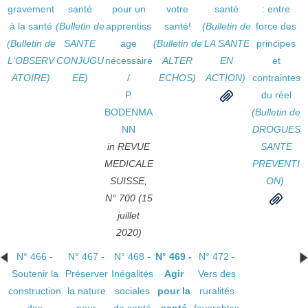
gravement
santé
pour un
votre
santé
: entre
à la santé
(Bulletin de
apprentiss
santé!
(Bulletin de
force des
(Bulletin de
SANTE
age
(Bulletin de
LA SANTE
principes
L'OBSERV
CONJUGU
nécessaire
ALTER
EN
et
ATOIRE)
EE)
/
ECHOS)
ACTION)
contraintes
P.
du réel
BODENMA
(Bulletin de
NN
DROGUES
in REVUE
SANTE
MEDICALE
PREVENTI
SUISSE,
ON)
N° 700 (15
juillet
2020)
N° 466 -
N° 467 -
N° 468 -
N° 469 -
N° 472 -
Soutenir la
Préserver
Inégalités
Agir
Vers des
construction
la nature
sociales
pour la
ruralités