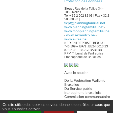
Protection des données
Siège
: Rue de la Tulipe 34 -
1050 Ixelles
Tél + 32 2 502 82 03 | Fax + 32 2
503 30 93 |
flcpf@planningfamilial.net
www.planningfamilial.net
-
www.monplanningfamilial.be
www.sexandco.be
-
-
www.evras.be
N° D'ENTREPRISE : BE0 431
746 109 – IBAN : BE24 0013 23
87 92 38 – BIC GEBABEBB
RPM Tribunal de l'entreprise
Francophone de Bruxelles
Avec le soutien :
De la Fédération Wallonie-
Bruxelles
Du Service public
francophone bruxellois
Commission communautaire
française
Ce site utilise des cookies et vous donne le contrôle sur ceux que
De la Wallonie
vous souhaitez activer