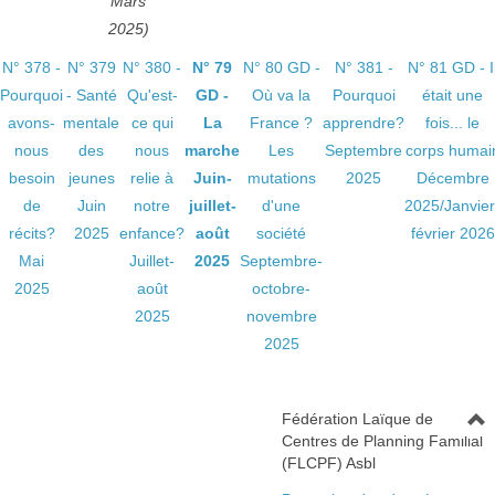
Mars
2025)
N° 378 -
N° 379
N° 380 -
N° 79
N° 80 GD -
N° 381 -
N° 81 GD - I
Pourquoi
- Santé
Qu'est-
GD -
Où va la
Pourquoi
était une
avons-
mentale
ce qui
La
France ?
apprendre?
fois... le
nous
des
nous
marche
Les
Septembre
corps humai
besoin
jeunes
relie à
Juin-
mutations
2025
Décembre
de
Juin
notre
juillet-
d'une
2025/Janvier
récits?
2025
enfance?
août
société
février 2026
Mai
Juillet-
2025
Septembre-
2025
août
octobre-
2025
novembre
2025
Fédération Laïque de
Centres de Planning Familial
(FLCPF) Asbl