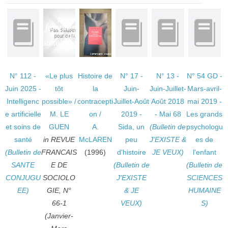
N° 112 -
«Le plus
Histoire de
N° 17 -
N° 13 -
N° 54 GD -
Juin 2025 -
tôt
la
Juin-
Juin-Juillet-
Mars-avril-
Intelligenc
possible»
/
contracepti
Juillet-Août
Août 2018
mai 2019 -
e artificielle
M. LE
on
/
2019 -
- Mai 68
Les grands
et soins de
GUEN
A.
Sida, un
(Bulletin de
psychologu
santé
in REVUE
McLAREN
peu
J'EXISTE &
es de
(Bulletin de
FRANCAIS
(1996)
d'histoire
JE VEUX)
l'enfant
SANTE
E DE
(Bulletin de
(Bulletin de
CONJUGU
SOCIOLO
J'EXISTE
SCIENCES
EE)
GIE, N°
& JE
HUMAINE
66-1
VEUX)
S)
(Janvier-