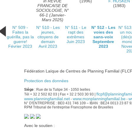
in REVUE
(1996)
F. HOSKEN
FRANCAISE DE
(1983)
SOCIOLOGIE, N°
66-1 (Janvier-
Mars 2025)
N° 509 -
N° 510 - Les
N° 511 - Le
N° 512 - Les
N° 513
Faites la
jeunes,
rapt des
voies des
un no
guérilla, pas la
citoyens de
extrêmes
sans-voix
(dés)
guerre!
demain
Juin 2023
Septembre
mond
Février 2023
Avril 2023
2023
Nove
20
Fédération Laïque de Centres de Planning Familial (FLCP
Protection des données
Siège
: Rue de la Tulipe 34 - 1050 Ixelles
flcpf@planningfamil
Tél + 32 2 502 82 03 | Fax + 32 2 503 30 93 |
www.planningfamilial.net
www.monplanningfamilial.be
w
-
-
N° D'ENTREPRISE : BE0 431 746 109 – IBAN : BE24 0013 23 87 
RPM Tribunal de l'entreprise Francophone de Bruxelles
Avec le soutien :