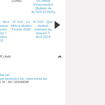
(1996)
un climat
d'insurrection
(Bulletin de
ALTER ECHOS)
 - Vers
N° 514 - La
N° 515 - Que
uveau
bête à abattre
veulent
ordre
Février 2024
vraiment les
ial ?
laïques ?
mbre
Avril 2024
23
F) Asbl
ial.net
ww.sexandco.be
www.evras.be
-
92 38 – BIC GEBABEBB