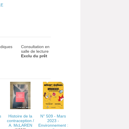
LE
odiques
Consultation en
salle de lecture
Exclu du prêt
s
Histoire de la
N° 509 - Mars
contraception
/
2023 -
A. McLAREN
Environnement :