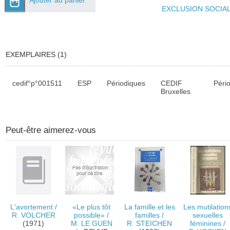
Ajouter au panier
EXCLUSION SOCIA
EXEMPLAIRES (1)
Liste des exemplaires
cedif°p°001511
ESP
Périodiques
CEDIF
Péri
Bruxelles
Peut-être aimerez-vous
L'avortement
/
«Le plus tôt
La famille et les
Les mutilation
R. VOLCHER
possible»
/
familles
/
sexuelles
(1971)
M. LE GUEN
R. STEICHEN
féminines
/